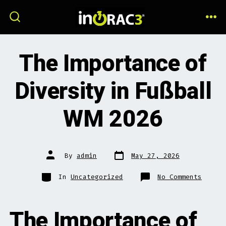
Skip
to
ME
SEARCH
TOGGLE
content
The Importance of
Diversity in Fußball
WM 2026
Post
Post
By
admin
May 27, 2026
date
author
Categories
on
In
Uncategorized
No Comments
The
Import
of
Divers
in
The Importance of
Fußbal
WM
2026