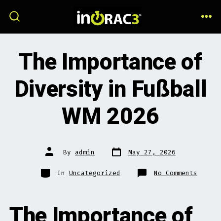
Skip
to
ME
SEARCH
TOGGLE
content
The Importance of
Diversity in Fußball
WM 2026
Post
Post
By
admin
May 27, 2026
date
author
Categories
on
In
Uncategorized
No Comments
The
Import
of
Divers
in
The Importance of
Fußbal
WM
2026