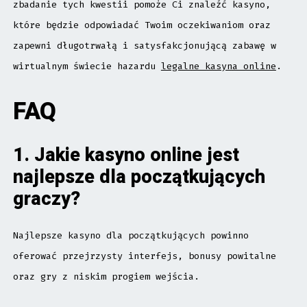
zbadanie tych kwestii pomoże Ci znaleźć kasyno,
które będzie odpowiadać Twoim oczekiwaniom oraz
zapewni długotrwałą i satysfakcjonującą zabawę w
wirtualnym świecie hazardu
legalne kasyna online
.
FAQ
1. Jakie kasyno online jest
najlepsze dla początkujących
graczy?
Najlepsze kasyno dla początkujących powinno
oferować przejrzysty interfejs, bonusy powitalne
oraz gry z niskim progiem wejścia.