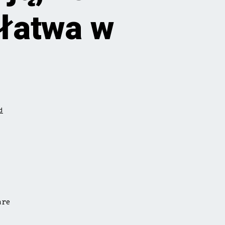
 łatwa w
d
are