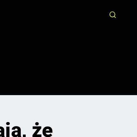
SEARCH
TOGGLE
ją, że