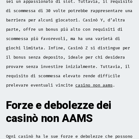
sei un appassionato di slot. Tuttavia, il requisito
di scommessa di 30 volte potrebbe rappresentare una
barriera per alcuni giocatori. Casinò Y, d’altra
parte, offre un bonus più alto con requisiti di
scommessa più favorevoli, ma ha una varietà di
giochi limitata. Infine, Casinò Z si distingue per
il bonus senza deposito, ideale per chi desidera
provare senza investire inizialmente. Tuttavia, il
requisito di scommessa elevato rende difficile
prelevare eventuali vincite
casino non aams
.
Forze e debolezze dei
casinò non AAMS
Ogni casinò ha le sue forze e debolezze che possono