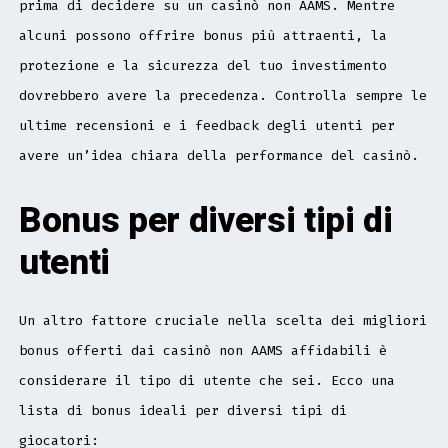
prima di decidere su un casinò non AAMS. Mentre
alcuni possono offrire bonus più attraenti, la
protezione e la sicurezza del tuo investimento
dovrebbero avere la precedenza. Controlla sempre le
ultime recensioni e i feedback degli utenti per
avere un’idea chiara della performance del casinò.
Bonus per diversi tipi di
utenti
Un altro fattore cruciale nella scelta dei migliori
bonus offerti dai casinò non AAMS affidabili è
considerare il tipo di utente che sei. Ecco una
lista di bonus ideali per diversi tipi di
giocatori: