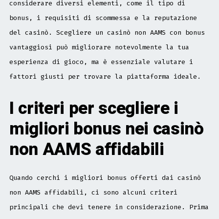
considerare diversi elementi, come il tipo di
bonus, i requisiti di scommessa e la reputazione
del casinò. Scegliere un casinò non AAMS con bonus
vantaggiosi può migliorare notevolmente la tua
esperienza di gioco, ma è essenziale valutare i
fattori giusti per trovare la piattaforma ideale.
I criteri per scegliere i
migliori bonus nei casinò
non AAMS affidabili
Quando cerchi i migliori bonus offerti dai casinò
non AAMS affidabili, ci sono alcuni criteri
principali che devi tenere in considerazione. Prima