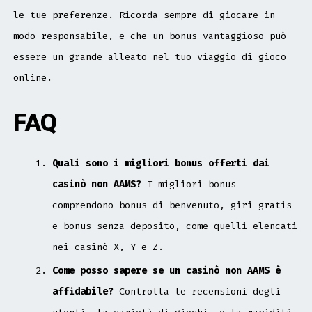
le tue preferenze. Ricorda sempre di giocare in
modo responsabile, e che un bonus vantaggioso può
essere un grande alleato nel tuo viaggio di gioco
online.
FAQ
Quali sono i migliori bonus offerti dai
casinò non AAMS?
I migliori bonus
comprendono bonus di benvenuto, giri gratis
e bonus senza deposito, come quelli elencati
nei casinò X, Y e Z.
Come posso sapere se un casinò non AAMS è
affidabile?
Controlla le recensioni degli