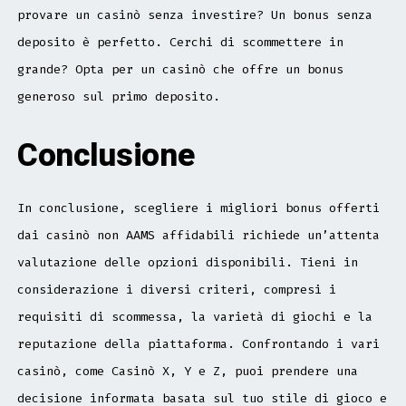
provare un casinò senza investire? Un bonus senza
deposito è perfetto. Cerchi di scommettere in
grande? Opta per un casinò che offre un bonus
generoso sul primo deposito.
Conclusione
In conclusione, scegliere i migliori bonus offerti
dai casinò non AAMS affidabili richiede un’attenta
valutazione delle opzioni disponibili. Tieni in
considerazione i diversi criteri, compresi i
requisiti di scommessa, la varietà di giochi e la
reputazione della piattaforma. Confrontando i vari
casinò, come Casinò X, Y e Z, puoi prendere una
decisione informata basata sul tuo stile di gioco e