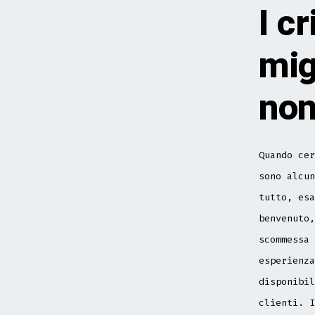
I cr
mig
non
Quando cer
sono alcun
tutto, esa
benvenuto,
scommessa 
esperienza
disponibil
clienti. I