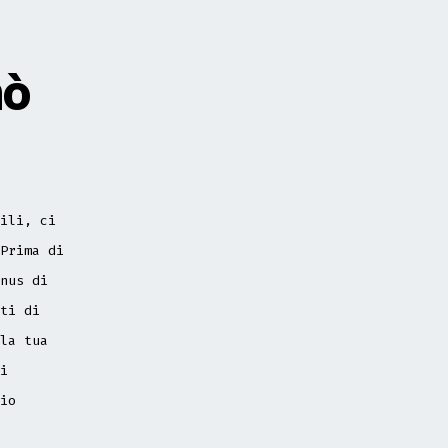
nò
ili, ci
Prima di
nus di
ti di
la tua
i
io