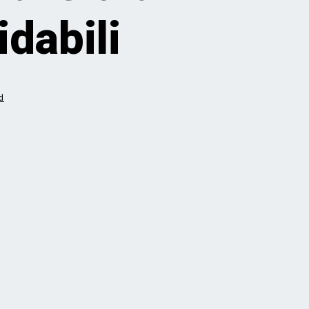
dabili
d