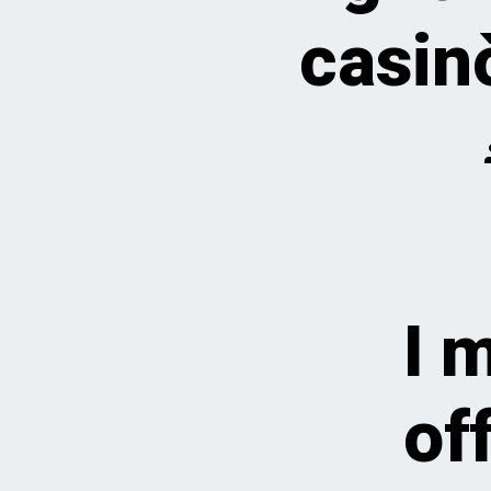
casin
I 
off