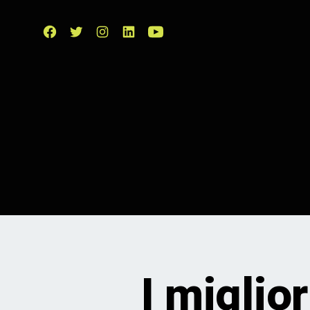
Skip
to
Open
Open
Open
Open
Open
content
Facebook
Twitter
Instagram
LinkedIn
YouTube
in
in
in
in
in
a
a
a
a
a
new
new
new
new
new
tab
tab
tab
tab
tab
I miglior