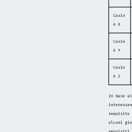
Casin
ò X
Casin
ò Y
Casin
ò Z
In base ai
interessan
requisito 
alcuni gio
requisiti 