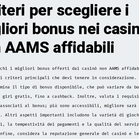
iteri per scegliere i
liori bonus nei casi
 AAMS affidabili
chi i migliori bonus offerti dai casinò non AAMS affidab
i criteri principali che devi tenere in considerazione. 
mina il tipo di bonus disponibile, che può variare da bo
 giri gratis, fino a cashback. Inoltre, valuta i requisi
associati al bonus; più sono accessibili, migliore sarà 
. Altri aspetti importanti includono la varietà di gioch
i, la tempestività dei pagamenti e la qualità del serviz
nfine, considera la reputazione generale del casinò e le