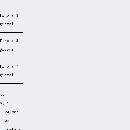
Fino a 3
giorni
Fino a 5
giorni
Fino a 7
giorni
to
a, il
iera per
 con
 limitata.