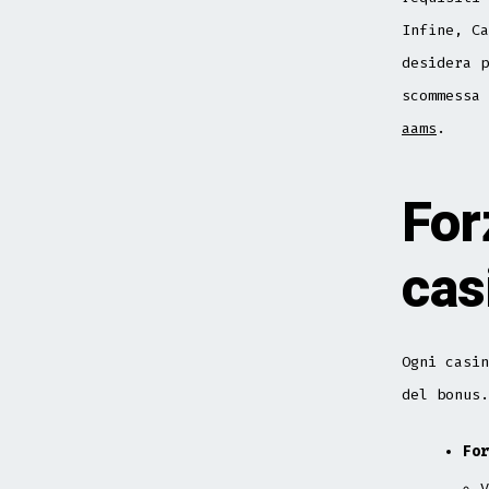
Infine, Ca
desidera p
scommessa
aams
.
For
cas
Ogni casin
del bonus.
For
V