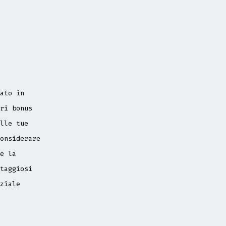
ato in
ri bonus
lle tue
onsiderare
e la
taggiosi
ziale