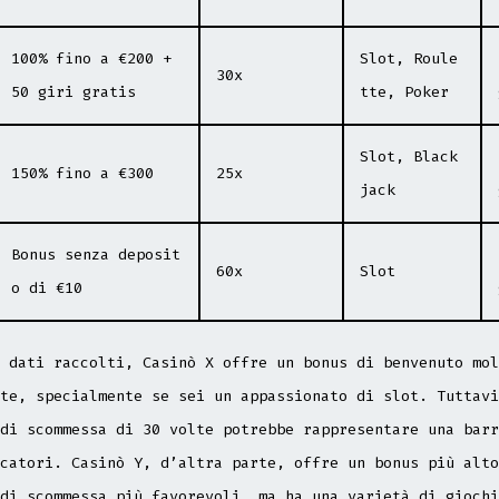
100% fino a €200 +
Slot, Roule
30x
50 giri gratis
tte, Poker
Slot, Black
150% fino a €300
25x
jack
Bonus senza deposit
60x
Slot
o di €10
 dati raccolti, Casinò X offre un bonus di benvenuto mol
te, specialmente se sei un appassionato di slot. Tuttavi
di scommessa di 30 volte potrebbe rappresentare una barr
catori. Casinò Y, d’altra parte, offre un bonus più alto
di scommessa più favorevoli, ma ha una varietà di giochi