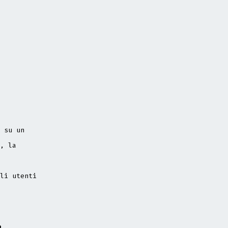
 su un
, la
li utenti