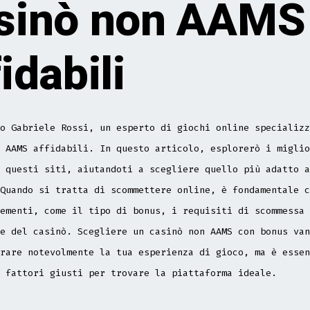
sinò non AAMS
idabili
o Gabriele Rossi, un esperto di giochi online specializz
 AAMS affidabili. In questo articolo, esplorerò i miglio
 questi siti, aiutandoti a scegliere quello più adatto a
Quando si tratta di scommettere online, è fondamentale c
ementi, come il tipo di bonus, i requisiti di scommessa 
e del casinò. Scegliere un casinò non AAMS con bonus van
rare notevolmente la tua esperienza di gioco, ma è essen
 fattori giusti per trovare la piattaforma ideale.