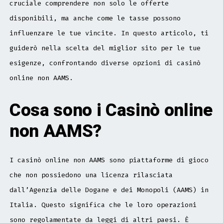
cruciale comprendere non solo le offerte
disponibili, ma anche come le tasse possono
influenzare le tue vincite. In questo articolo, ti
guiderò nella scelta del miglior sito per le tue
esigenze, confrontando diverse opzioni di casinò
online non AAMS.
Cosa sono i Casinò online
non AAMS?
I casinò online non AAMS sono piattaforme di gioco
che non possiedono una licenza rilasciata
dall’Agenzia delle Dogane e dei Monopoli (AAMS) in
Italia. Questo significa che le loro operazioni
sono regolamentate da leggi di altri paesi. È