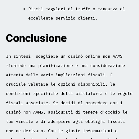
Rischi maggiori di truffe o mancanza di
eccellente servizio clienti.
Conclusione
In sintesi, scegliere un casinò online non AAMS
richiede una pianificazione e una considerazione
attenta delle varie implicazioni fiscali. È
cruciale valutare le opzioni disponibili, le
condizioni specifiche della piattaforma e le regole
fiscali associate. Se decidi di procedere con i
casinò non AAMS, assicurati di tenere d’occhio le
tue vincite e di adempiere agli obblighi fiscali
che ne derivano. Con le giuste informazioni e