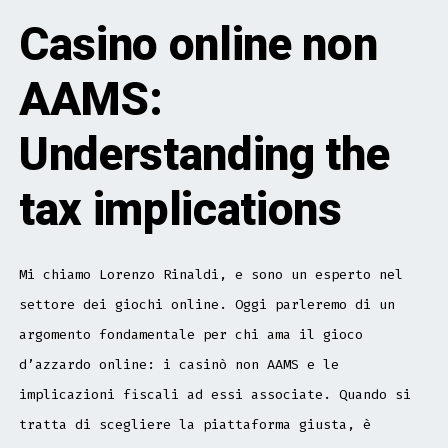
AAMS:
Unders
Casino online non
the
tax
implic
AAMS:
Understanding the
tax implications
Mi chiamo Lorenzo Rinaldi, e sono un esperto nel
settore dei giochi online. Oggi parleremo di un
argomento fondamentale per chi ama il gioco
d’azzardo online: i casinò non AAMS e le
implicazioni fiscali ad essi associate. Quando si
tratta di scegliere la piattaforma giusta, è