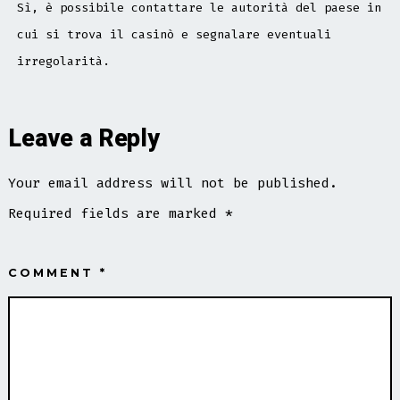
Sì, è possibile contattare le autorità del paese in
cui si trova il casinò e segnalare eventuali
irregolarità.
Leave a Reply
Your email address will not be published.
Required fields are marked
*
COMMENT
*