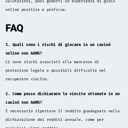
valutazioni, puoi goderti un’esperienza di gioco
online positiva e proficua.
FAQ
1. Quali sono i rischi di giocare in un casinò
online non AAMS?
Ci sono rischi associati alla mancanza di
protezione legale e possibili difficoltà nel
recuperare vincite.
2. Come posso dichiarare le vincite ottenute in un
casinò non AAMS?
È necessario riportare il reddito guadagnato nella
dichiarazione dei redditi annuale, come per