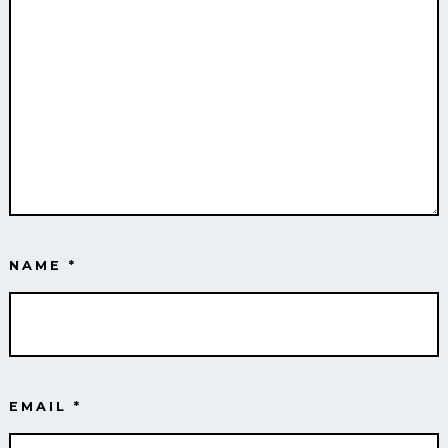
NAME
*
EMAIL
*