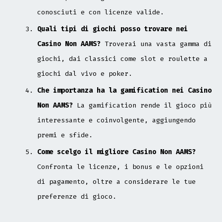
conosciuti e con licenze valide.
Quali tipi di giochi posso trovare nei
Casino Non AAMS?
Troverai una vasta gamma di
giochi, dai classici come slot e roulette a
giochi dal vivo e poker.
Che importanza ha la gamification nei Casino
Non AAMS?
La gamification rende il gioco più
interessante e coinvolgente, aggiungendo
premi e sfide.
Come scelgo il migliore Casino Non AAMS?
Confronta le licenze, i bonus e le opzioni
di pagamento, oltre a considerare le tue
preferenze di gioco.