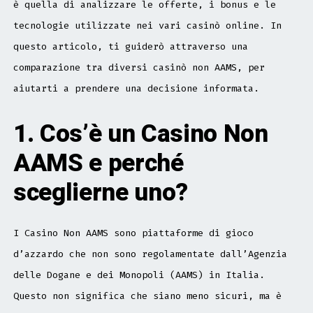
è quella di analizzare le offerte, i bonus e le
tecnologie utilizzate nei vari casinò online. In
questo articolo, ti guiderò attraverso una
comparazione tra diversi casinò non AAMS, per
aiutarti a prendere una decisione informata.
1. Cos’è un Casino Non
AAMS e perché
sceglierne uno?
I Casino Non AAMS sono piattaforme di gioco
d’azzardo che non sono regolamentate dall’Agenzia
delle Dogane e dei Monopoli (AAMS) in Italia.
Questo non significa che siano meno sicuri, ma è