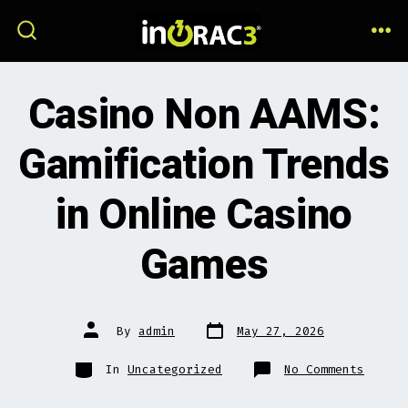
Skip
to
ME
SEARCH
TOGGLE
content
Casino Non AAMS:
Gamification Trends
in Online Casino
Games
Post
Post
By
admin
May 27, 2026
date
author
Categories
on
In
Uncategorized
No Comments
Casino
Non
AAMS: