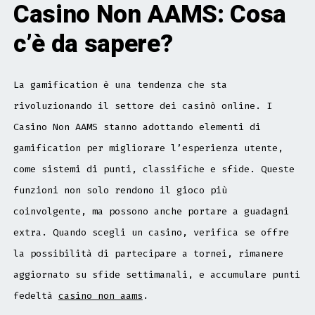
Casino Non AAMS: Cosa
c’è da sapere?
La gamification è una tendenza che sta
rivoluzionando il settore dei casinò online. I
Casino Non AAMS stanno adottando elementi di
gamification per migliorare l’esperienza utente,
come sistemi di punti, classifiche e sfide. Queste
funzioni non solo rendono il gioco più
coinvolgente, ma possono anche portare a guadagni
extra. Quando scegli un casino, verifica se offre
la possibilità di partecipare a tornei, rimanere
aggiornato su sfide settimanali, e accumulare punti
fedeltà
casino non aams
.