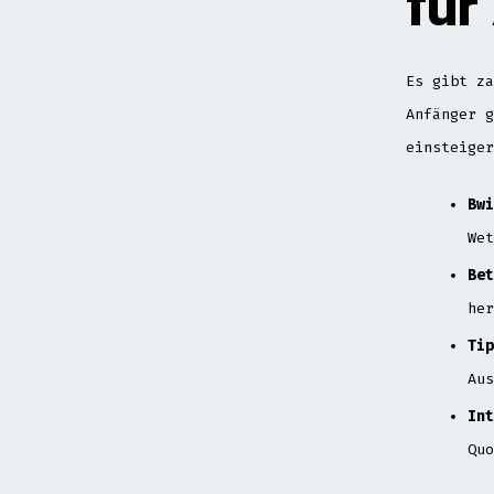
für
Es gibt za
Anfänger g
einsteiger
Bwi
Wet
Bet
her
Tip
Aus
Int
Quo