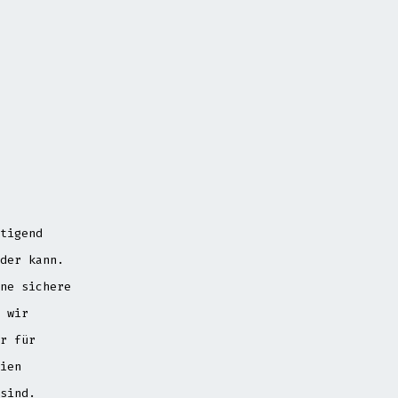
tigend
der kann.
ne sichere
 wir
r für
ien
sind.