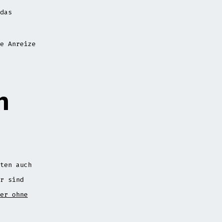
das
e Anreize
n
ten auch
r sind
er ohne