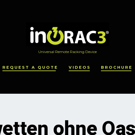
Universal Remote Racking Device
REQUEST A QUOTE
VIDEOS
BROCHURE
etten ohne Oas