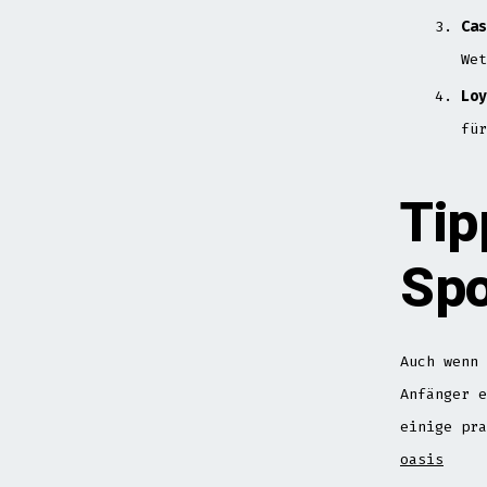
Cas
Wet
Loy
für
Tip
Spo
Auch wenn 
Anfänger e
einige pr
oasis