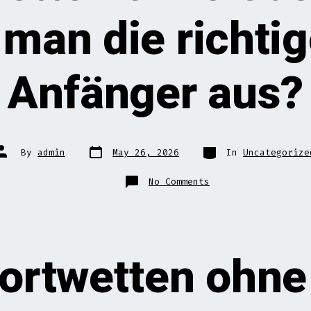
 man die richtig
Anfänger aus?
Post
Categories
Post
By
admin
May 26, 2026
In
Uncategorize
date
author
on
No Comments
Sportwetten
ohne
Oasis:
Wie
wählt
man
die
richtigen
ortwetten ohne
für
Anfänger
aus?