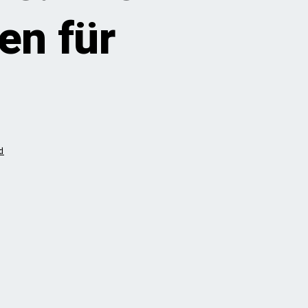
en für
d