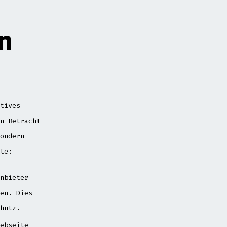
en
tives
n Betracht
ondern
te:
nbieter
en. Dies
hutz.
ebseite