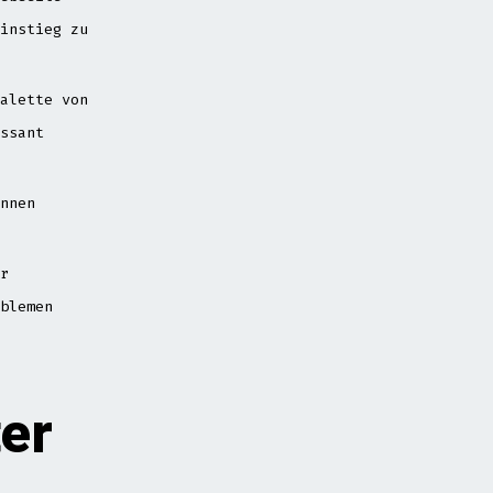
instieg zu
alette von
ssant
nnen
r
blemen
er