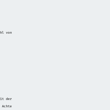
hl von
it der
 Achte