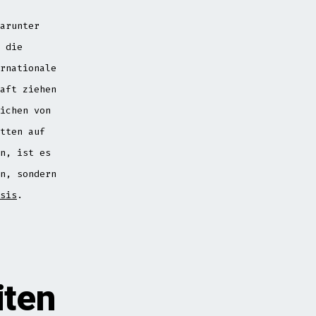
arunter
 die
rnationale
aft ziehen
ichen von
tten auf
n, ist es
n, sondern
sis
.
iten