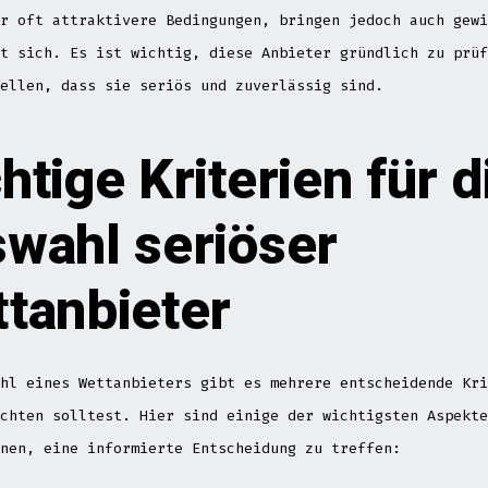
r oft attraktivere Bedingungen, bringen jedoch auch gewi
t sich. Es ist wichtig, diese Anbieter gründlich zu prüf
ellen, dass sie seriös und zuverlässig sind.
htige Kriterien für d
wahl seriöser
tanbieter
hl eines Wettanbieters gibt es mehrere entscheidende Kri
chten solltest. Hier sind einige der wichtigsten Aspekte
nen, eine informierte Entscheidung zu treffen: