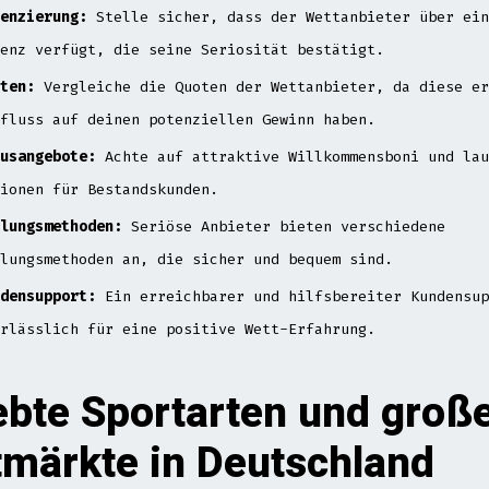
enzierung:
Stelle sicher, dass der Wettanbieter über ein
zenz verfügt, die seine Seriosität bestätigt.
ten:
Vergleiche die Quoten der Wettanbieter, da diese er
fluss auf deinen potenziellen Gewinn haben.
usangebote:
Achte auf attraktive Willkommensboni und lau
ionen für Bestandskunden.
lungsmethoden:
Seriöse Anbieter bieten verschiedene
lungsmethoden an, die sicher und bequem sind.
densupport:
Ein erreichbarer und hilfsbereiter Kundensup
rlässlich für eine positive Wett-Erfahrung.
ebte Sportarten und groß
märkte in Deutschland