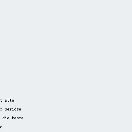
t alle
r seriöse
 die beste
e