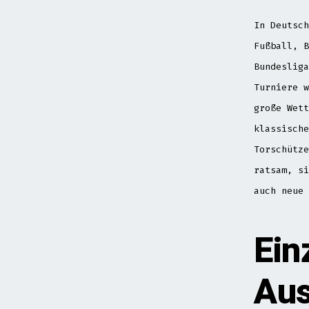
In Deutsch
Fußball, B
Bundesliga
Turniere w
große Wett
klassische
Torschütze
ratsam, si
auch neue
Ein
Aus