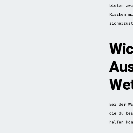
bieten zwa
Risiken mi
sicherzust
Wic
Aus
Wet
Bei der Wa
die du bea
helfen kön