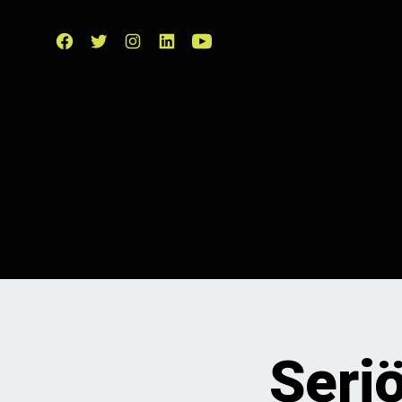
Skip
to
Open
Open
Open
Open
Open
content
Facebook
Twitter
Instagram
LinkedIn
YouTube
in
in
in
in
in
a
a
a
a
a
new
new
new
new
new
tab
tab
tab
tab
tab
Seri