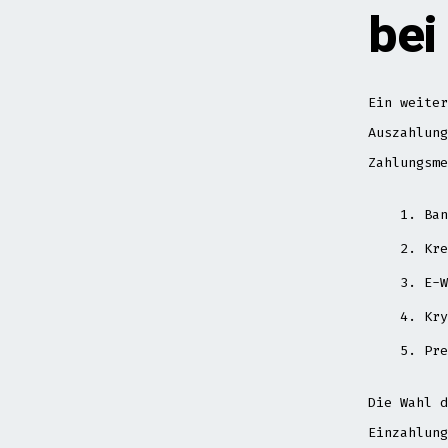
bei
Ein weiter
Auszahlung
Zahlungsme
Ban
Kre
E-W
Kry
Pre
Die Wahl d
Einzahlung