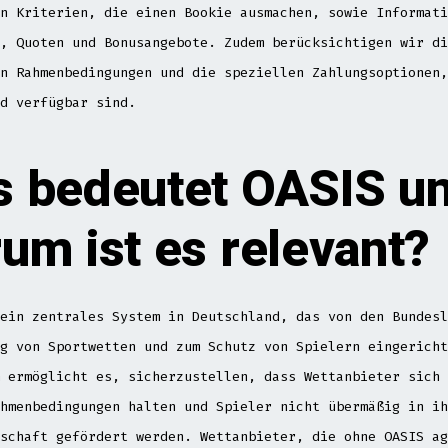
n Kriterien, die einen Bookie ausmachen, sowie Informati
, Quoten und Bonusangebote. Zudem berücksichtigen wir di
n Rahmenbedingungen und die speziellen Zahlungsoptionen,
d verfügbar sind.
 bedeutet OASIS u
um ist es relevant?
ein zentrales System in Deutschland, das von den Bundesl
g von Sportwetten und zum Schutz von Spielern eingericht
 ermöglicht es, sicherzustellen, dass Wettanbieter sich 
hmenbedingungen halten und Spieler nicht übermäßig in ih
schaft gefördert werden. Wettanbieter, die ohne OASIS ag