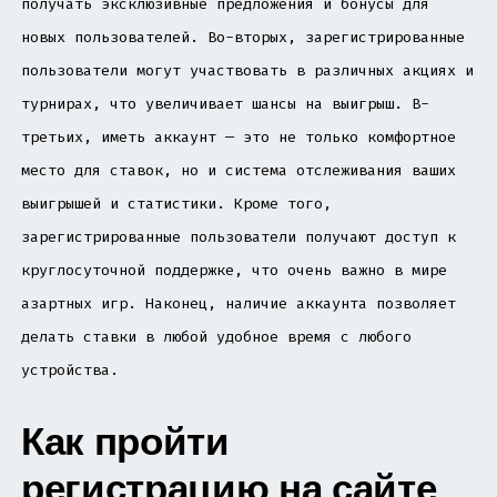
получать эксклюзивные предложения и бонусы для
новых пользователей. Во-вторых, зарегистрированные
пользователи могут участвовать в различных акциях и
турнирах, что увеличивает шансы на выигрыш. В-
третьих, иметь аккаунт — это не только комфортное
место для ставок, но и система отслеживания ваших
выигрышей и статистики. Кроме того,
зарегистрированные пользователи получают доступ к
круглосуточной поддержке, что очень важно в мире
азартных игр. Наконец, наличие аккаунта позволяет
делать ставки в любой удобное время с любого
устройства.
Как пройти
регистрацию на сайте