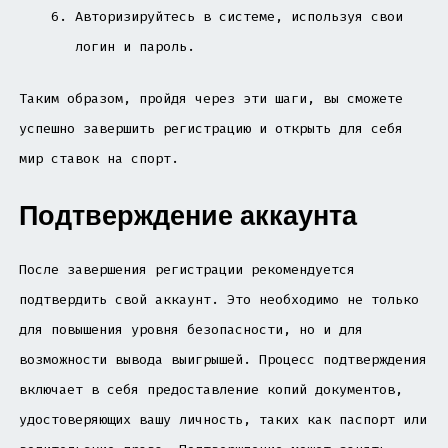
Авторизируйтесь в системе, используя свои
логин и пароль.
Таким образом, пройдя через эти шаги, вы сможете
успешно завершить регистрацию и открыть для себя
мир ставок на спорт.
Подтверждение аккаунта
После завершения регистрации рекомендуется
подтвердить свой аккаунт. Это необходимо не только
для повышения уровня безопасности, но и для
возможности вывода выигрышей. Процесс подтверждения
включает в себя предоставление копий документов,
удостоверяющих вашу личность, таких как паспорт или