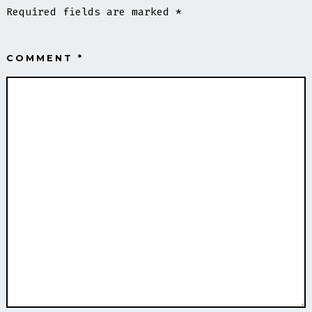
Required fields are marked
*
COMMENT
*