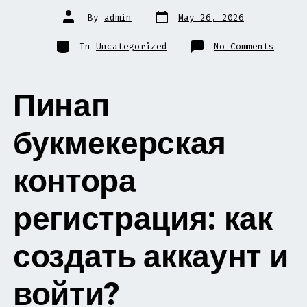
Post
Post
By
admin
May 26, 2026
date
author
Categories
on
In
Uncategorized
No Comments
Пинап
букмек
контор
регист
как
Пинап
создат
аккаун
и
войти?
букмекерская
контора
регистрация: как
создать аккаунт и
войти?