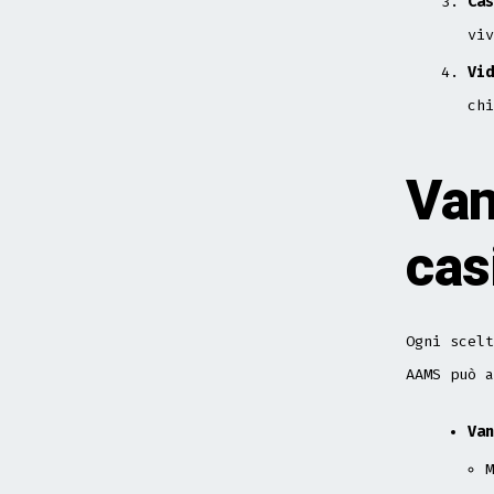
Cas
viv
Vid
chi
Van
cas
Ogni scelt
AAMS può a
Van
M