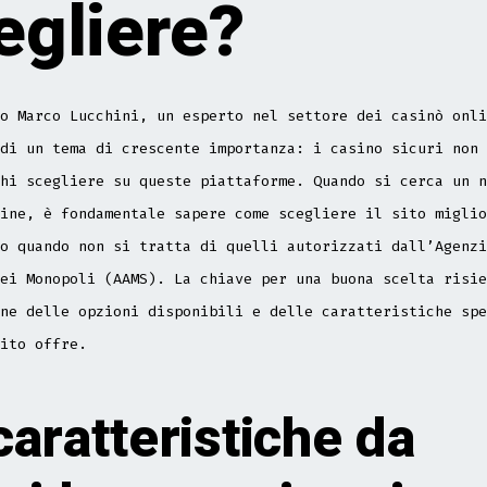
egliere?
o Marco Lucchini, un esperto nel settore dei casinò onli
di un tema di crescente importanza: i casino sicuri non 
hi scegliere su queste piattaforme. Quando si cerca un n
ine, è fondamentale sapere come scegliere il sito miglio
o quando non si tratta di quelli autorizzati dall’Agenzi
ei Monopoli (AAMS). La chiave per una buona scelta risie
ne delle opzioni disponibili e delle caratteristiche spe
ito offre.
caratteristiche da