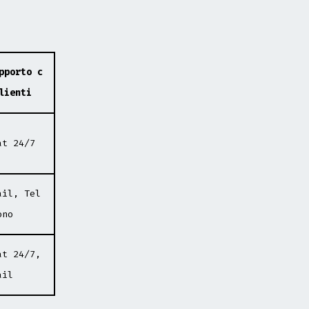
pporto c
lienti
at 24/7
ail, Tel
ono
at 24/7,
ail