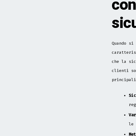
con
sic
Quando si 
caratteris
che la sic
clienti so
principali
Sic
reg
Var
le 
Met