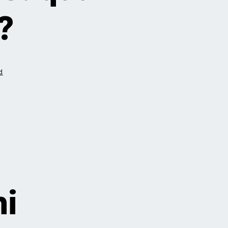
?
d
hi