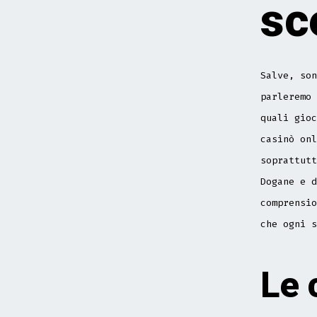
sc
Salve, son
parleremo 
quali gioc
casinò onl
soprattutt
Dogane e d
comprensio
che ogni s
Le 