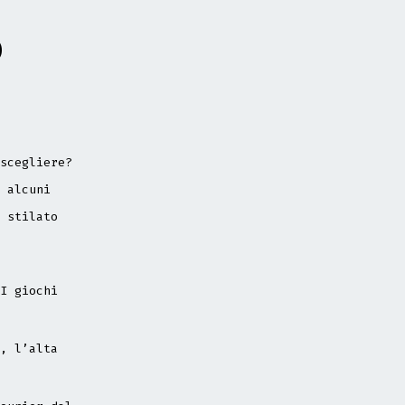
ò
scegliere?
 alcuni
 stilato
I giochi
, l’alta