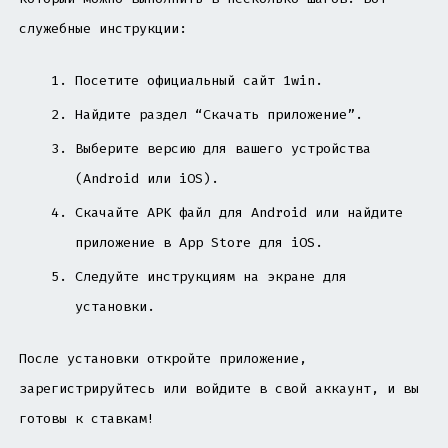
служебные инструкции:
Посетите официальный сайт 1win.
Найдите раздел “Скачать приложение”.
Выберите версию для вашего устройства
(Android или iOS).
Скачайте APK файл для Android или найдите
приложение в App Store для iOS.
Следуйте инструкциям на экране для
установки.
После установки откройте приложение,
зарегистрируйтесь или войдите в свой аккаунт, и вы
готовы к ставкам!