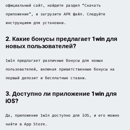
официальный сайт, найдите раздел “Скачать
приложение”, и загрузите APK файл. Следуйте
инструкциям для установки.
2. Какие бонусы предлагает 1win для
новых пользователей?
1win предлагает различные бонусы для новых
пользователей, включая приветственные бонусы на
первый депозит и бесплатные ставки.
3. Доступно ли приложение 1win для
iOS?
Да, приложение 1win доступно для iOS, и его можно
найти в App Store.