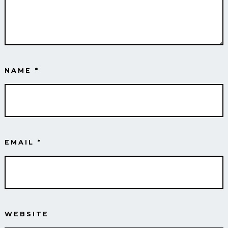
NAME
*
EMAIL
*
WEBSITE