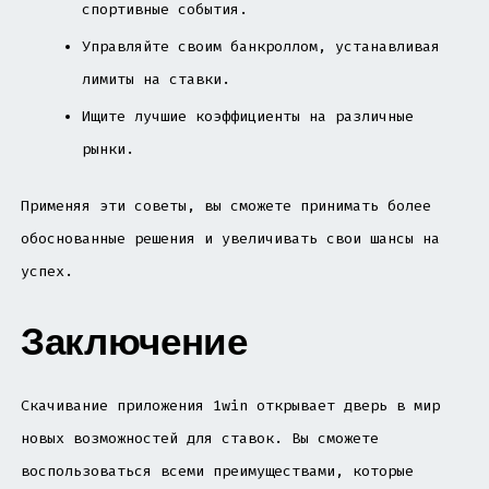
спортивные события.
Управляйте своим банкроллом, устанавливая
лимиты на ставки.
Ищите лучшие коэффициенты на различные
рынки.
Применяя эти советы, вы сможете принимать более
обоснованные решения и увеличивать свои шансы на
успех.
Заключение
Скачивание приложения 1win открывает дверь в мир
новых возможностей для ставок. Вы сможете
воспользоваться всеми преимуществами, которые