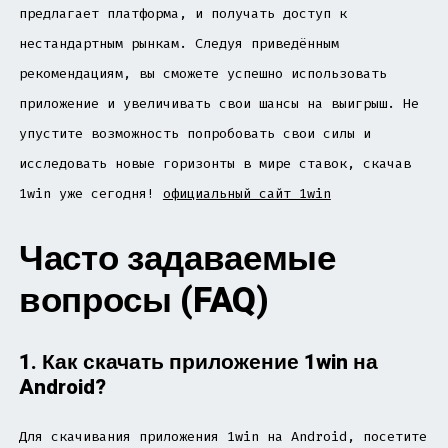
предлагает платформа, и получать доступ к
нестандартным рынкам. Следуя приведённым
рекомендациям, вы сможете успешно использовать
приложение и увеличивать свои шансы на выигрыш. Не
упустите возможность попробовать свои силы и
исследовать новые горизонты в мире ставок, скачав
1win уже сегодня!
официальный сайт 1win
Часто задаваемые
вопросы (FAQ)
1. Как скачать приложение 1win на
Android?
Для скачивания приложения 1win на Android, посетите