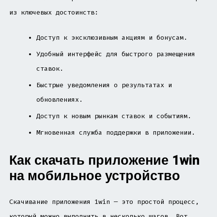
из ключевых достоинств:
Доступ к эксклюзивным акциям и бонусам.
Удобный интерфейс для быстрого размещения
ставок.
Быстрые уведомления о результатах и
обновлениях.
Доступ к новым рынкам ставок и событиям.
Мгновенная служба поддержки в приложении.
Как скачать приложение 1win
на мобильное устройство
Скачивание приложения 1win — это простой процесс,
который можно выполнить в несколько шагов. Вот