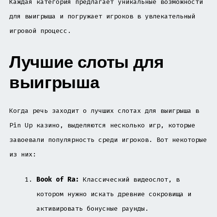
Каждая категория предлагает уникальные возможности
для выигрыша и погружает игроков в увлекательный
игровой процесс.
Лучшие слоты для
выигрыша
Когда речь заходит о лучших слотах для выигрыша в
Pin Up казино, выделяются несколько игр, которые
завоевали популярность среди игроков. Вот некоторые
из них:
Book of Ra:
Классический видеослот, в
котором нужно искать древние сокровища и
активировать бонусные раунды.