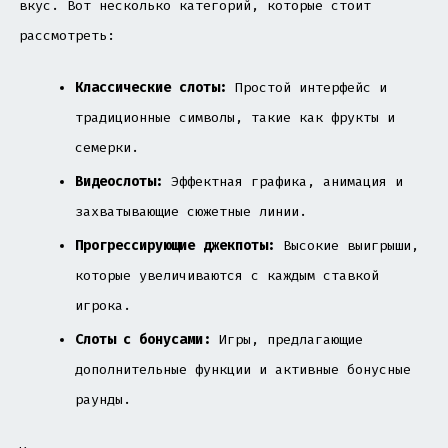
вкус. Вот несколько категорий, которые стоит
рассмотреть:
Классические слоты:
Простой интерфейс и
традиционные символы, такие как фрукты и
семерки.
Видеослоты:
Эффектная графика, анимация и
захватывающие сюжетные линии.
Прогрессирующие джекпоты:
Высокие выигрыши,
которые увеличиваются с каждым ставкой
игрока.
Слоты с бонусами:
Игры, предлагающие
дополнительные функции и активные бонусные
раунды.