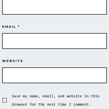
EMAIL
*
WEBSITE
Save my name, email, and website in this
browser for the next time I comment.