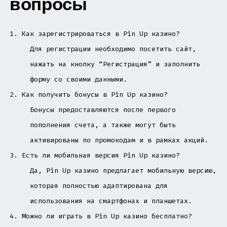
вопросы
1. Как зарегистрироваться в Pin Up казино?
Для регистрации необходимо посетить сайт,
нажать на кнопку “Регистрация” и заполнить
форму со своими данными.
2. Как получить бонусы в Pin Up казино?
Бонусы предоставляются после первого
пополнения счета, а также могут быть
активированы по промокодам и в рамках акций.
3. Есть ли мобильная версия Pin Up казино?
Да, Pin Up казино предлагает мобильную версию,
которая полностью адаптирована для
использования на смартфонах и планшетах.
4. Можно ли играть в Pin Up казино бесплатно?