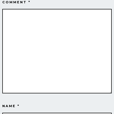
COMMENT
*
NAME
*