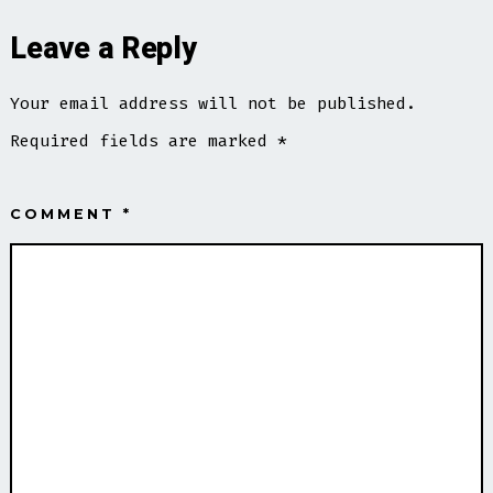
Leave a Reply
Your email address will not be published.
Required fields are marked
*
COMMENT
*