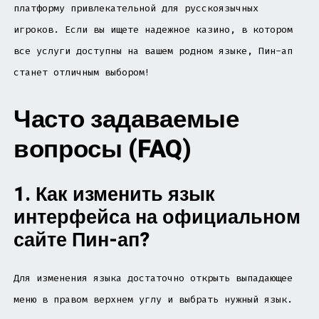
платформу привлекательной для русскоязычных
игроков. Если вы ищете надежное казино, в котором
все услуги доступны на вашем родном языке, Пин-ап
станет отличным выбором!
Часто задаваемые
вопросы (FAQ)
1. Как изменить язык
интерфейса на официальном
сайте Пин-ап?
Для изменения языка достаточно открыть выпадающее
меню в правом верхнем углу и выбрать нужный язык.