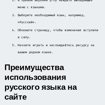
В правом верхнем углу найдите выпадающее
меню с языками.
Выберите необходимый язык, например,
«Русский».
Обновите страницу, чтобы изменения вступили
в силу.
Начните играть и наслаждайтесь ресурсу на
вашем родном языке.
Преимущества
использования
русского языка на
сайте