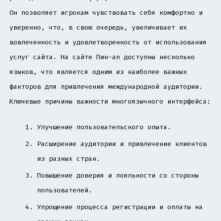
Он позволяет игрокам чувствовать себя комфортно и
уверенно, что, в свою очередь, увеличивает их
вовлеченность и удовлетворенность от использования
услуг сайта. На сайте Пин-ап доступны несколько
языков, что является одним из наиболее важных
факторов для привлечения международной аудитории.
Ключевые причины важности многоязычного интерфейса:
Улучшение пользовательского опыта.
Расширение аудитории и привлечение клиентов
из разных стран.
Повышение доверия и лояльности со стороны
пользователей.
Упрощение процесса регистрации и оплаты на