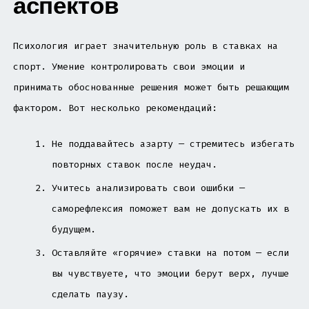
аспектов
Психология играет значительную роль в ставках на
спорт. Умение контролировать свои эмоции и
принимать обоснованные решения может быть решающим
фактором. Вот несколько рекомендаций:
Не поддавайтесь азарту — стремитесь избегать
повторных ставок после неудач.
Учитесь анализировать свои ошибки —
саморефлексия поможет вам не допускать их в
будущем.
Оставляйте «горячие» ставки на потом — если
вы чувствуете, что эмоции берут верх, лучше
сделать паузу.