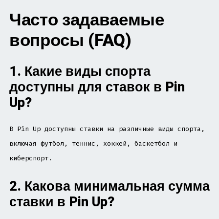
Часто задаваемые
вопросы (FAQ)
1. Какие виды спорта
доступны для ставок в Pin
Up?
В Pin Up доступны ставки на различные виды спорта,
включая футбол, теннис, хоккей, баскетбол и
киберспорт.
2. Какова минимальная сумма
ставки в Pin Up?