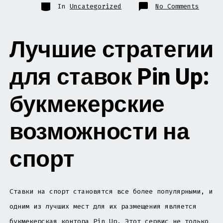
Categories
on
In
Uncategorized
No Comments
Лучшие
страте
для
ставок
Pin
Лучшие стратегии
Up:
букмек
возмож
на
для ставок Pin Up:
спорт
букмекерские
возможности на
спорт
Ставки на спорт становятся все более популярными, и
одним из лучших мест для их размещения является
букмекерская контора Pin Up. Этот сервис не только