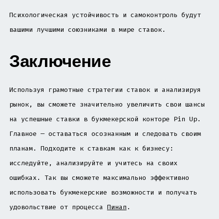
Психологическая устойчивость и самоконтроль будут
вашими лучшими союзниками в мире ставок.
Заключение
Используя грамотные стратегии ставок и анализируя
рынок, вы сможете значительно увеличить свои шансы
на успешные ставки в букмекерской конторе Pin Up.
Главное — оставаться осознанным и следовать своим
планам. Подходите к ставкам как к бизнесу:
исследуйте, анализируйте и учитесь на своих
ошибках. Так вы сможете максимально эффективно
использовать букмекерские возможности и получать
удовольствие от процесса
Пинап
.