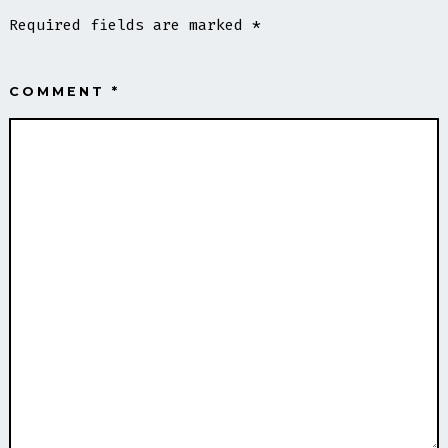
Required fields are marked
*
COMMENT
*