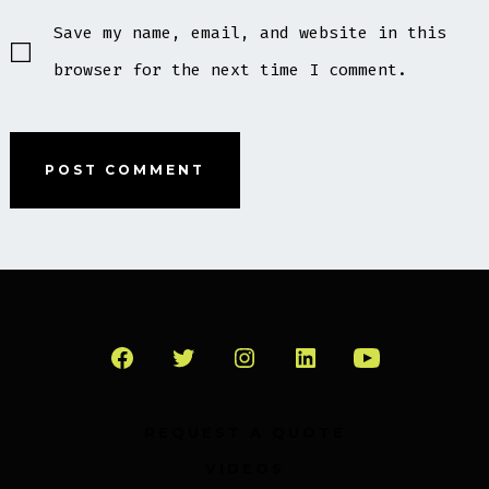
Save my name, email, and website in this
browser for the next time I comment.
Open
Open
Open
Open
Open
Facebook
Twitter
Instagram
LinkedIn
YouTube
REQUEST A QUOTE
in
in
in
in
in
VIDEOS
a
a
a
a
a