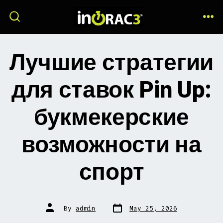
Skip
to
ME
SEARCH
TOGGLE
content
Лучшие стратегии
для ставок Pin Up:
букмекерские
возможности на
спорт
Post
Post
By
admin
May 25, 2026
date
author