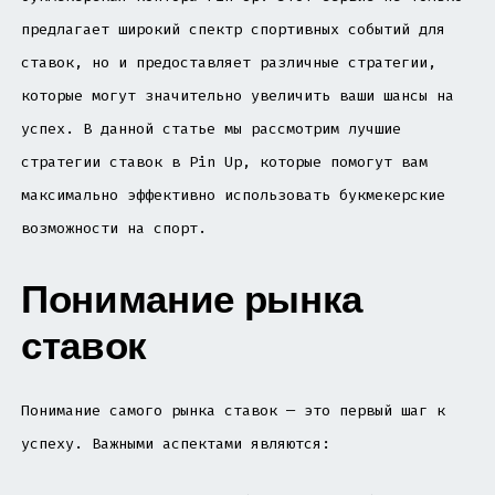
предлагает широкий спектр спортивных событий для
ставок, но и предоставляет различные стратегии,
которые могут значительно увеличить ваши шансы на
успех. В данной статье мы рассмотрим лучшие
стратегии ставок в Pin Up, которые помогут вам
максимально эффективно использовать букмекерские
возможности на спорт.
Понимание рынка
ставок
Понимание самого рынка ставок — это первый шаг к
успеху. Важными аспектами являются: