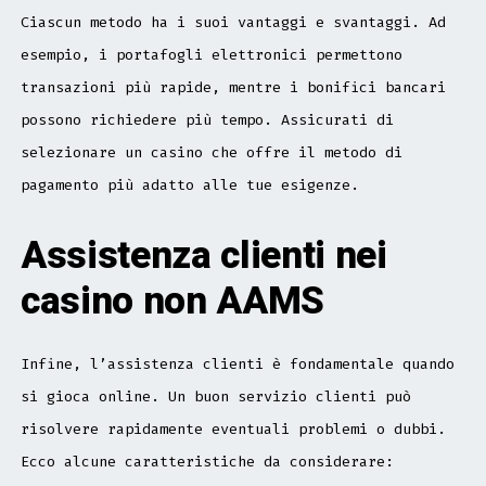
Ciascun metodo ha i suoi vantaggi e svantaggi. Ad
esempio, i portafogli elettronici permettono
transazioni più rapide, mentre i bonifici bancari
possono richiedere più tempo. Assicurati di
selezionare un casino che offre il metodo di
pagamento più adatto alle tue esigenze.
Assistenza clienti nei
casino non AAMS
Infine, l’assistenza clienti è fondamentale quando
si gioca online. Un buon servizio clienti può
risolvere rapidamente eventuali problemi o dubbi.
Ecco alcune caratteristiche da considerare: