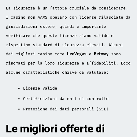
La sicurezza è un fattore cruciale da considerare.
I casino non AAMS operano con licenze rilasciate da
giurisdizioni estere, quindi è importante
verificare che queste licenze siano valide e
rispettino standard di sicurezza elevati. Alcuni
dei migliori casino come
LeoVegas
e
Betway
sono
rinomati per la loro sicurezza e affidabilità. Ecco
alcune caratteristiche chiave da valutare:
Licenze valide
Certificazioni da enti di controllo
Protezione dei dati personali (SSL)
Le migliori offerte di