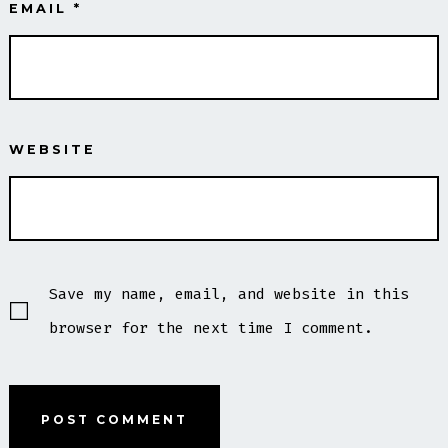
EMAIL
*
WEBSITE
Save my name, email, and website in this
browser for the next time I comment.