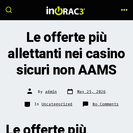
Skip
to
ME
SEARCH
TOGGLE
content
Le offerte più
allettanti nei casino
sicuri non AAMS
Post
Post
By
admin
May 25, 2026
date
author
Categories
on
In
Uncategorized
No Comments
Le
offert
più
allett
nei
Le offerte più
casino
sicuri
non