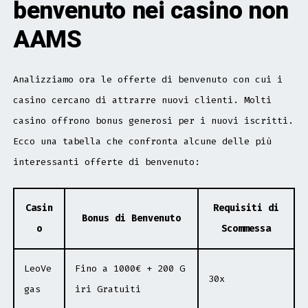
benvenuto nei casino non
AAMS
Analizziamo ora le offerte di benvenuto con cui i
casino cercano di attrarre nuovi clienti. Molti
casino offrono bonus generosi per i nuovi iscritti.
Ecco una tabella che confronta alcune delle più
interessanti offerte di benvenuto:
Casin
Requisiti di
Bonus di Benvenuto
o
Scommessa
LeoVe
Fino a 1000€ + 200 G
30x
gas
iri Gratuiti