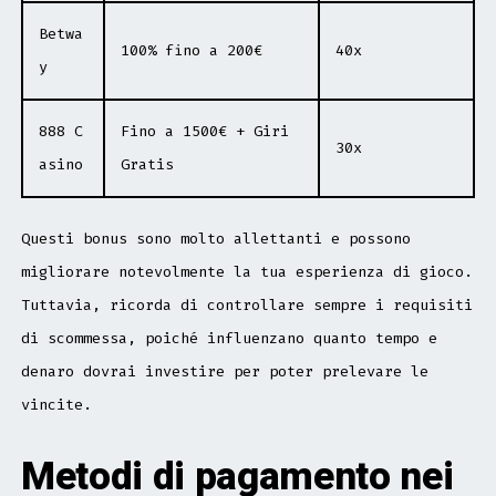
Betwa
100% fino a 200€
40x
y
888 C
Fino a 1500€ + Giri
30x
asino
Gratis
Questi bonus sono molto allettanti e possono
migliorare notevolmente la tua esperienza di gioco.
Tuttavia, ricorda di controllare sempre i requisiti
di scommessa, poiché influenzano quanto tempo e
denaro dovrai investire per poter prelevare le
vincite.
Metodi di pagamento nei