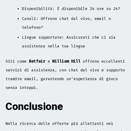
Disponibilità: È disponibile 24 ore su 24?
Canali: Offrono chat dal vivo, email o
telefono?
Lingue supportate: Assicurati che ci sia
assistenza nella tua lingua
Siti come
Betfair
e
William Hill
offrono eccellenti
servizi di assistenza, con chat dal vivo e supporto
tramite email, garantendo un’esperienza di gioco
senza intoppi.
Conclusione
Nella ricerca delle offerte più allettanti nei