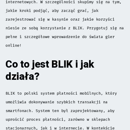
internetowych. W szczególności skupimy się na tym,
jakie kroki podjąć, aby zacząć grać, jak
zarejestrować się w kasynie oraz jakie korzyści
niesie ze sobą korzystanie z BLIK. Przygotuj się na
pełne i szczegółowe wprowadzenie do świata gier
online!
Co to jest BLIK i jak
działa?
BLIK to polski system płatności mobilnych, który
umożliwia dokonywanie szybkich transakcji na
smartfonach. System ten był zaprojektowany, aby
uprościć proces płatności, zarówno w sklepach
stacjonarnych, jak i w internecie. W kontekście