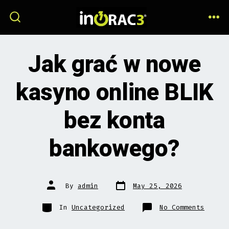
Skip
to
ME
SEARCH
TOGGLE
content
Jak grać w nowe
kasyno online BLIK
bez konta
bankowego?
Post
Post
By
admin
May 25, 2026
date
author
Categories
on
In
Uncategorized
No Comments
Jak
grać
w