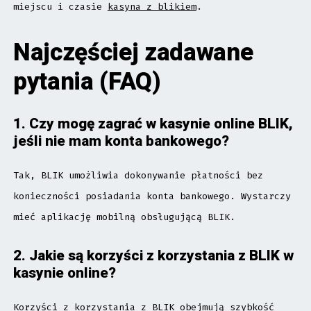
miejscu i czasie
kasyna z blikiem
.
Najczęściej zadawane
pytania (FAQ)
1. Czy mogę zagrać w kasynie online BLIK,
jeśli nie mam konta bankowego?
Tak, BLIK umożliwia dokonywanie płatności bez
konieczności posiadania konta bankowego. Wystarczy
mieć aplikację mobilną obsługującą BLIK.
2. Jakie są korzyści z korzystania z BLIK w
kasynie online?
Korzyści z korzystania z BLIK obejmują szybkość