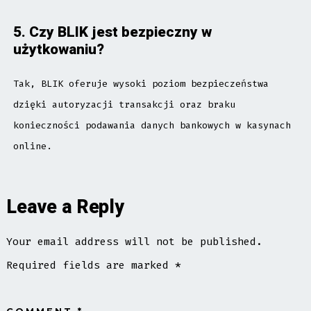
5. Czy BLIK jest bezpieczny w
użytkowaniu?
Tak, BLIK oferuje wysoki poziom bezpieczeństwa
dzięki autoryzacji transakcji oraz braku
konieczności podawania danych bankowych w kasynach
online.
Leave a Reply
Your email address will not be published.
Required fields are marked
*