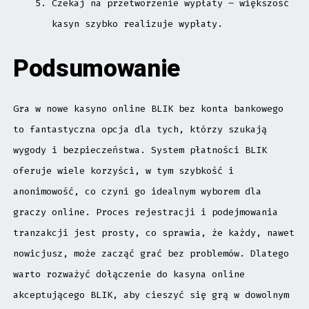
Czekaj na przetworzenie wypłaty – większość
kasyn szybko realizuje wypłaty.
Podsumowanie
Gra w nowe kasyno online BLIK bez konta bankowego
to fantastyczna opcja dla tych, którzy szukają
wygody i bezpieczeństwa. System płatności BLIK
oferuje wiele korzyści, w tym szybkość i
anonimowość, co czyni go idealnym wyborem dla
graczy online. Proces rejestracji i podejmowania
tranzakcji jest prosty, co sprawia, że każdy, nawet
nowicjusz, może zacząć grać bez problemów. Dlatego
warto rozważyć dołączenie do kasyna online
akceptującego BLIK, aby cieszyć się grą w dowolnym