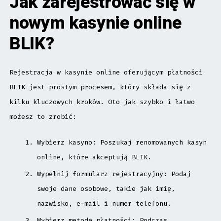
Jak zarejestrować się w
nowym kasynie online
BLIK?
Rejestracja w kasynie online oferującym płatności
BLIK jest prostym procesem, który składa się z
kilku kluczowych kroków. Oto jak szybko i łatwo
możesz to zrobić:
Wybierz kasyno: Poszukaj renomowanych kasyn
online, które akceptują BLIK.
Wypełnij formularz rejestracyjny: Podaj
swoje dane osobowe, takie jak imię,
nazwisko, e-mail i numer telefonu.
Wybierz metodę płatności: Podczas