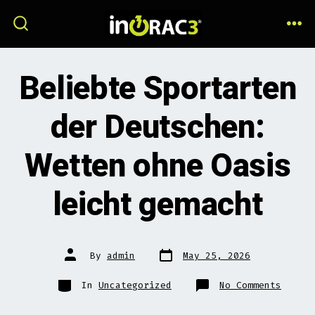
Skip
to
ME
SEARCH
TOGGLE
content
Beliebte Sportarten
der Deutschen:
Wetten ohne Oasis
leicht gemacht
Post
Post
By
admin
May 25, 2026
date
author
Categories
on
In
Uncategorized
No Comments
Belieb
Sporta
der