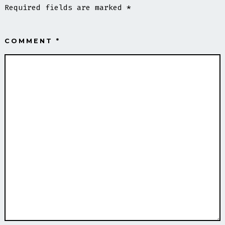
Required fields are marked
*
COMMENT
*