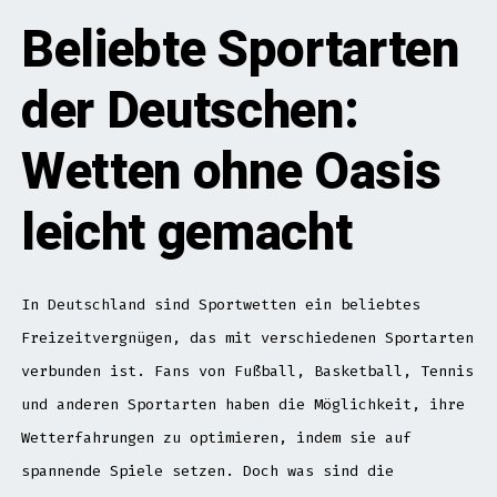
Deutsc
Wetten
Beliebte Sportarten
ohne
Oasis
leicht
gemach
der Deutschen:
Wetten ohne Oasis
leicht gemacht
In Deutschland sind Sportwetten ein beliebtes
Freizeitvergnügen, das mit verschiedenen Sportarten
verbunden ist. Fans von Fußball, Basketball, Tennis
und anderen Sportarten haben die Möglichkeit, ihre
Wetterfahrungen zu optimieren, indem sie auf
spannende Spiele setzen. Doch was sind die