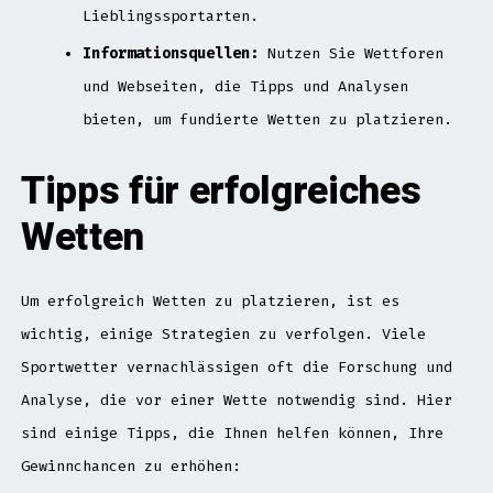
Lieblingssportarten.
Informationsquellen:
Nutzen Sie Wettforen
und Webseiten, die Tipps und Analysen
bieten, um fundierte Wetten zu platzieren.
Tipps für erfolgreiches
Wetten
Um erfolgreich Wetten zu platzieren, ist es
wichtig, einige Strategien zu verfolgen. Viele
Sportwetter vernachlässigen oft die Forschung und
Analyse, die vor einer Wette notwendig sind. Hier
sind einige Tipps, die Ihnen helfen können, Ihre
Gewinnchancen zu erhöhen: