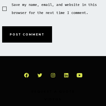
Save my name, email, and website in this
browser for the next time I comment.
Open
Open
Open
Open
Open
Facebook
Twitter
Instagram
LinkedIn
YouTube
REQUEST A QUOTE
in
in
in
in
in
VIDEOS
a
a
a
a
a