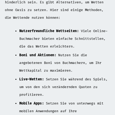
hinderlich sein. Es gibt Alternativen, um Wetten
ohne Oasis zu setzen. Hier sind einige Methoden,
die Wettende nutzen können:
Nutzerfreundliche Wettseiten:
Viele Online-
Buchmacher bieten einfache Schnittstellen,
die das Wetten erleichtern.
Boni und Aktionen:
Nutzen Sie die
angebotenen Boni von Buchmachern, um Ihr
Wettkapital zu maximieren.
Live-Wetten:
Setzen Sie während des Spiels,
um von den sich verändernden Quoten zu
profitieren.
Mobile Apps:
Setzen Sie von unterwegs mit
mobilen Anwendungen auf Ihre