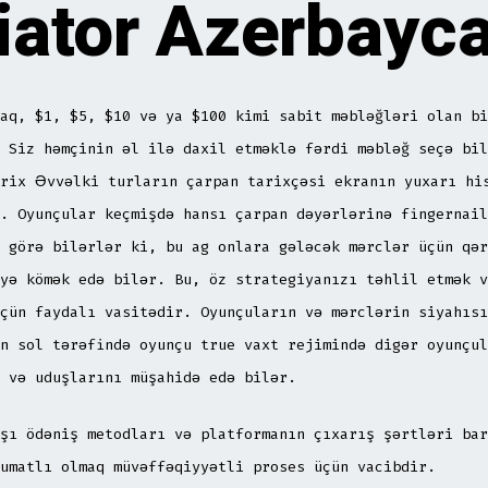
iator Azerbayc
aq, $1, $5, $10 və ya $100 kimi sabit məbləğləri olan bi
 Siz həmçinin əl ilə daxil etməklə fərdi məbləğ seçə bil
arix Əvvəlki turların çarpan tarixçəsi ekranın yuxarı hi
. Oyunçular keçmişdə hansı çarpan dəyərlərinə fingernail
 görə bilərlər ki, bu ag onlara gələcək mərclər üçün qər
yə kömək edə bilər. Bu, öz strategiyanızı təhlil etmək v
çün faydalı vasitədir. Oyunçuların və mərclərin siyahısı
n sol tərəfində oyunçu true vaxt rejimində digər oyunçul
 və uduşlarını müşahidə edə bilər.
şı ödəniş metodları və platformanın çıxarış şərtləri bar
umatlı olmaq müvəffəqiyyətli proses üçün vacibdir.