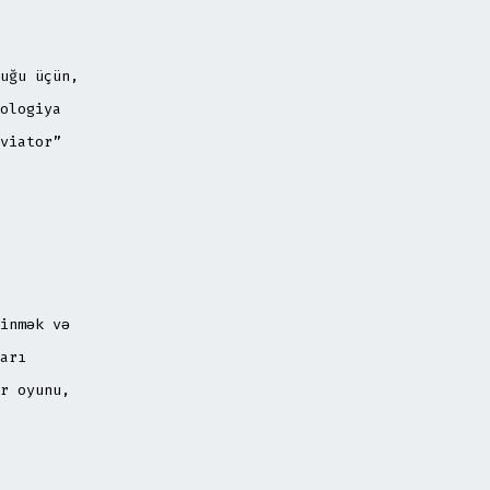
uğu üçün,
ologiya
viator”
inmək və
arı
r oyunu,