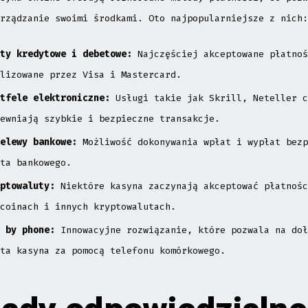
rządzanie swoimi środkami. Oto najpopularniejsze z nich:
ty kredytowe i debetowe:
Najczęściej akceptowane płatnoś
lizowane przez Visa i Mastercard.
tfele elektroniczne:
Usługi takie jak Skrill, Neteller c
ewniają szybkie i bezpieczne transakcje.
elewy bankowe:
Możliwość dokonywania wpłat i wypłat bezp
ta bankowego.
ptowaluty:
Niektóre kasyna zaczynają akceptować płatnośc
coinach i innych kryptowalutach.
 by phone:
Innowacyjne rozwiązanie, które pozwala na doł
ta kasyna za pomocą telefonu komórkowego.