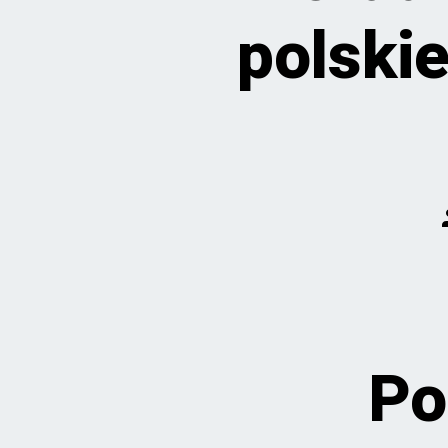
polskie
Po