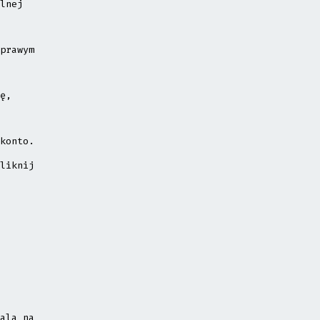
lnej
prawym
ę,
konto.
liknij
ala na