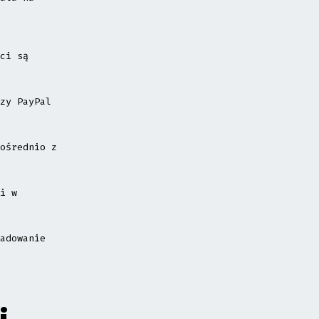
ci są
zy PayPal
ośrednio z
i w
adowanie