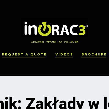
Universal Remote Racking Device
REQUEST A QUOTE
VIDEOS
BROCHURE
ik: Zakłady w 