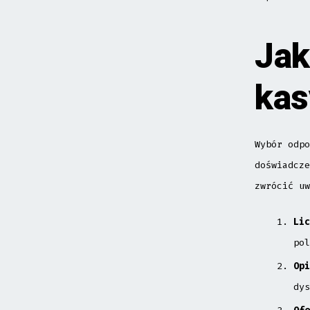
Jak
kas
Wybór odpo
doświadcze
zwrócić uw
Lic
pol
Opi
dys