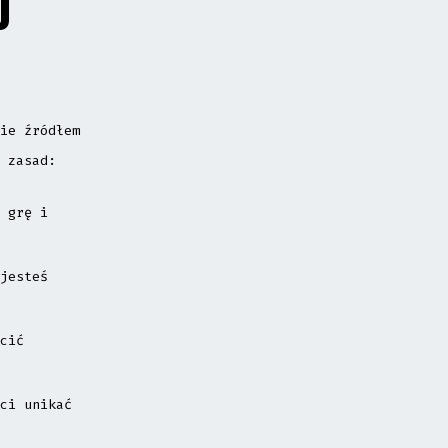
j
ie źródłem
 zasad:
 grę i
jesteś
cić
ci unikać