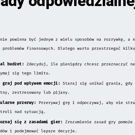
ady odpowiedzialne
nie powinna być jednym z wielu sposobów na rozrywkę, a n
 problemów finansowych. Dlatego warto przestrzegać kilku
al budżet:
Zdecyduj, ile pieniędzy chcesz przeznaczyć na
ymaj się tego limitu.
 graj pod wpływem emocji:
Staraj się unikać grania, gdy 
tny, zestresowany lub pijany.
ularne przerwy:
Przerywaj grę i odpoczywaj, aby nie stra
troli nad sytuacją.
oznaj się z zasadami gier:
Zrozumienie zasad gry pomoże 
dów i podejmować lepsze decyzje.