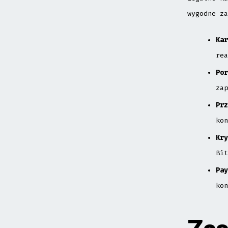
wygodne za
Kar
rea
Por
zap
Prz
kon
Kry
Bit
Pay
kon