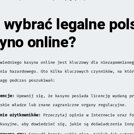
 wybrać legalne pol
yno online?
wiedniego kasyna online jest kluczowy dla niezapomnianeg
nia hazardowego. Oto kilka kluczowych czynników, na któr
agę podczas poszukiwań:
encje:
Upewnij się, że kasyno posiada licencję wydaną pr
skie władze lub znane zagraniczne organy regulacyjne.
nie użytkowników:
Przeczytaj opinie w Internecie oraz fo
kusyjne, aby dowiedzieć się, jakie są doświadczenia inny