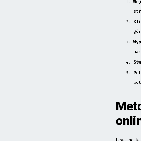
Wej
str
Kli
gór
Wyp
naz
Stw
Pot
pot
Meto
onli
Legalne ka