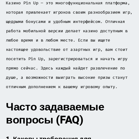
Казино Pin Up – это многофункциональная платформа,
которая привлекает игроков своим разнообразием игр,
щедрыми бонусами и удобным интерфейсом. Отличная
работа мобильной версии делает казино доступным в
любое время и в любом месте. Если вы ищете
настоящее удовольствие от азартных игр, вам стоит
посетить Pin Up, зарегистрироваться и начать игру
прямо сейчас. Здесь каждый найдет развлечение по
душе, а возможности выиграть высокие призы станут
отличным дополнением к вашему игровому опыту.
Часто задаваемые
вопросы (FAQ)