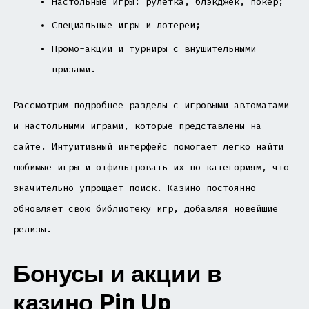
Настольные игры: рулетка, блэкджек, покер;
Специальные игры и лотереи;
Промо-акции и турниры с внушительными
призами.
Рассмотрим подробнее разделы с игровыми автоматами
и настольными играми, которые представлены на
сайте. Интуитивный интерфейс помогает легко найти
любимые игры и отфильтровать их по категориям, что
значительно упрощает поиск. Казино постоянно
обновляет свою библиотеку игр, добавляя новейшие
релизы.
Бонусы и акции в
казино Pin Up