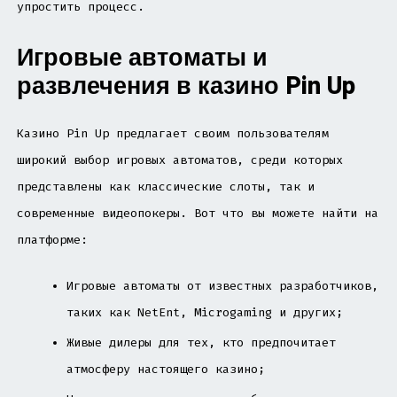
упростить процесс.
Игровые автоматы и
развлечения в казино Pin Up
Казино Pin Up предлагает своим пользователям
широкий выбор игровых автоматов, среди которых
представлены как классические слоты, так и
современные видеопокеры. Вот что вы можете найти на
платформе:
Игровые автоматы от известных разработчиков,
таких как NetEnt, Microgaming и других;
Живые дилеры для тех, кто предпочитает
атмосферу настоящего казино;