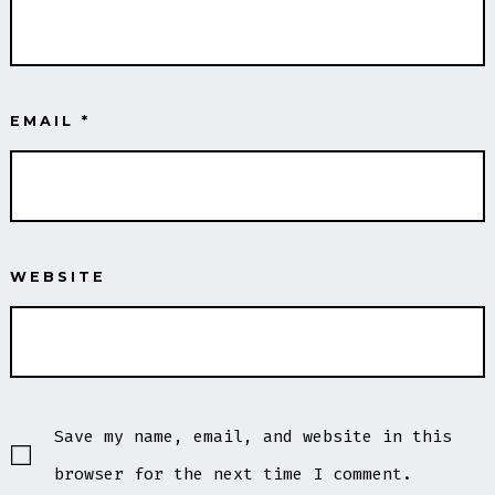
EMAIL
*
WEBSITE
Save my name, email, and website in this
browser for the next time I comment.