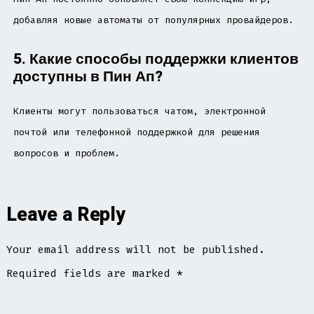
добавляя новые автоматы от популярных провайдеров.
5. Какие способы поддержки клиентов
доступны в Пин Ап?
Клиенты могут пользоваться чатом, электронной
почтой или телефонной поддержкой для решения
вопросов и проблем.
Leave a Reply
Your email address will not be published.
Required fields are marked
*