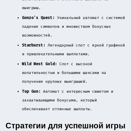
выигрыш.
Gonzo’s Quest:
Уникальный автомат с системой
падения символов и множеством бонусных
возможностей.
Starburst:
Легендарный слот с яркой графикой
и привлекательными выплатами.
Wild West Gold:
Слот с высокой
волатильностью и большими шансами на
получение крупных выигрышей.
Top Gun:
Автомат с интересным сюжетом и
захватывающими бонусами, который
обеспечивает отличные выплаты.
Стратегии для успешной игры