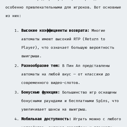
особенно привлекательными для игроков. Вот основные
из них:
Высокие коэффициенты возврата:
Многие
автоматы имеют высокий RTP (Return to
Player), что означает большую вероятность
выигрыша.
Разнообразие тем:
В Пин Ап представлены
автоматы на любой вкус — от классики до
современного видео-слотов.
Бонусные функции:
Большинство игр оснащены
бонусными раундами и бесплатными Spins, что
увеличивает шансы на выигрыш.
Мобильная доступность:
Играть можно с любого