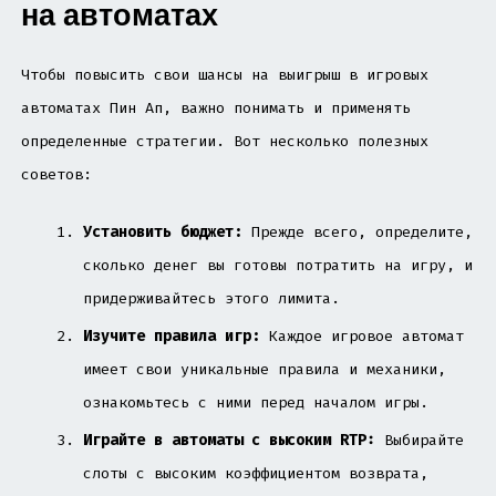
на автоматах
Чтобы повысить свои шансы на выигрыш в игровых
автоматах Пин Ап, важно понимать и применять
определенные стратегии. Вот несколько полезных
советов:
Установить бюджет:
Прежде всего, определите,
сколько денег вы готовы потратить на игру, и
придерживайтесь этого лимита.
Изучите правила игр:
Каждое игровое автомат
имеет свои уникальные правила и механики,
ознакомьтесь с ними перед началом игры.
Играйте в автоматы с высоким RTP:
Выбирайте
слоты с высоким коэффициентом возврата,