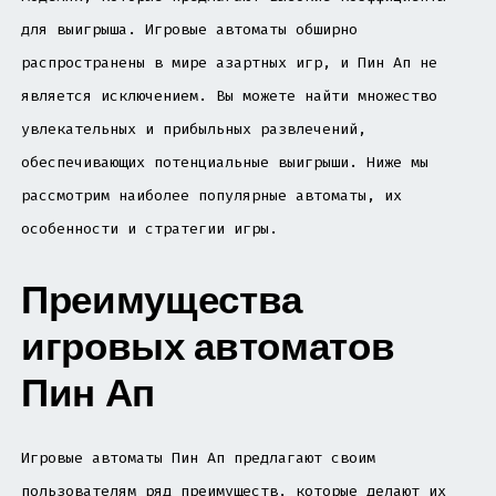
для выигрыша. Игровые автоматы обширно
распространены в мире азартных игр, и Пин Ап не
является исключением. Вы можете найти множество
увлекательных и прибыльных развлечений,
обеспечивающих потенциальные выигрыши. Ниже мы
рассмотрим наиболее популярные автоматы, их
особенности и стратегии игры.
Преимущества
игровых автоматов
Пин Ап
Игровые автоматы Пин Ап предлагают своим
пользователям ряд преимуществ, которые делают их