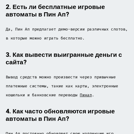
2. Есть ли бесплатные игровые
автоматы в Пин Ап?
Да, Пин Ап предлагает демо-версии различных слотов,
в которые можно играть бесплатно.
3. Как вывести выигранные деньги с
сайта?
Вывод средств можно произвести через привычные
платежные системы, такие как карты, электронные
кошельки и банковские переводы
Пинап
.
4. Как часто обновляются игровые
автоматы в Пин Ап?
Пин Ап постоянно обновляет свою коллекцию игр,