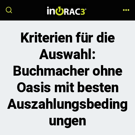
Skip
to
ME
SEARCH
TOGGLE
content
Kriterien für die
Auswahl:
Buchmacher ohne
Oasis mit besten
Auszahlungsbeding
ungen