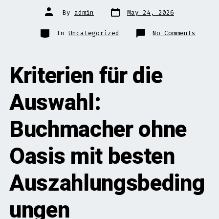
Post
Post
By
admin
May 24, 2026
date
author
Categories
on
In
Uncategorized
No Comments
Kriter
für
die
Auswah
Buchma
Kriterien für die
ohne
Oasis
mit
besten
Auswahl:
Auszah
Buchmacher ohne
Oasis mit besten
Auszahlungsbeding
ungen