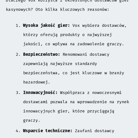
Dlaczego Vox korzysta z określonych dostawców gier
kasynowych? Oto kilka kluczowych reasonów:
Wysoka jakość gier:
Vox wybiera dostawców,
którzy oferują produkty o najwyższej
jakości, co wpływa na zadowolenie graczy.
Bezpieczeństwo:
Renomowani dostawcy
zapewniają najwyższe standardy
bezpieczeństwa, co jest kluczowe w branży
hazardowej.
Innowacyjność:
Współpraca z nowoczesnymi
dostawcami pozwala na wprowadzenie na rynek
innowacyjnych gier, które przyciągają
graczy.
Wsparcie techniczne:
Zaufani dostawcy