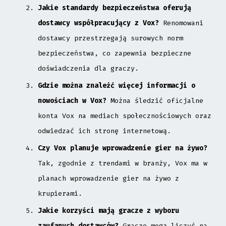
Jakie standardy bezpieczeństwa oferują
dostawcy współpracujący z Vox?
Renomowani
dostawcy przestrzegają surowych norm
bezpieczeństwa, co zapewnia bezpieczne
doświadczenia dla graczy.
Gdzie można znaleźć więcej informacji o
nowościach w Vox?
Można śledzić oficjalne
konta Vox na mediach społecznościowych oraz
odwiedzać ich stronę internetową.
Czy Vox planuje wprowadzenie gier na żywo?
Tak, zgodnie z trendami w branży, Vox ma w
planach wprowadzenie gier na żywo z
krupierami.
Jakie korzyści mają gracze z wyboru
zaufanych dostawców?
Gracze mogą liczyć na