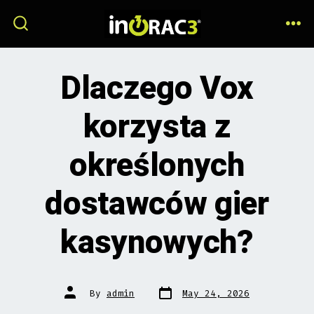
Skip
to
ME
SEARCH
TOGGLE
content
Dlaczego Vox
korzysta z
określonych
dostawców gier
kasynowych?
Post
Post
By
admin
May 24, 2026
date
author