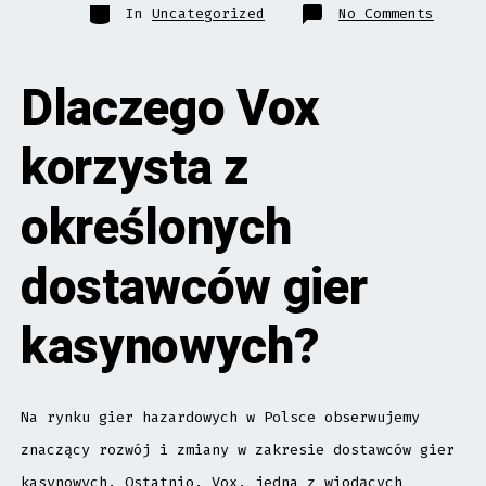
Categories
on
In
Uncategorized
No Comments
Dlacze
Vox
korzys
z
określ
Dlaczego Vox
dostaw
gier
kasyno
korzysta z
określonych
dostawców gier
kasynowych?
Na rynku gier hazardowych w Polsce obserwujemy
znaczący rozwój i zmiany w zakresie dostawców gier
kasynowych. Ostatnio, Vox, jedna z wiodących