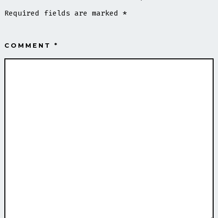
Required fields are marked
*
COMMENT
*