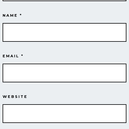
NAME
*
EMAIL
*
WEBSITE