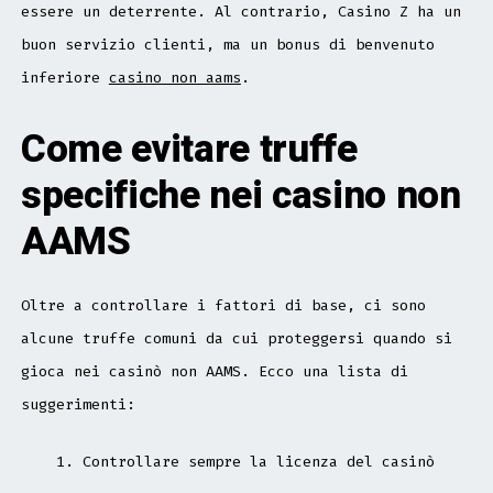
essere un deterrente. Al contrario, Casino Z ha un
buon servizio clienti, ma un bonus di benvenuto
inferiore
casino non aams
.
Come evitare truffe
specifiche nei casino non
AAMS
Oltre a controllare i fattori di base, ci sono
alcune truffe comuni da cui proteggersi quando si
gioca nei casinò non AAMS. Ecco una lista di
suggerimenti:
Controllare sempre la licenza del casinò