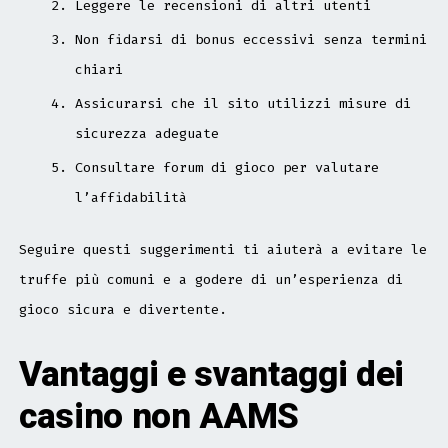
Leggere le recensioni di altri utenti
Non fidarsi di bonus eccessivi senza termini
chiari
Assicurarsi che il sito utilizzi misure di
sicurezza adeguate
Consultare forum di gioco per valutare
l’affidabilità
Seguire questi suggerimenti ti aiuterà a evitare le
truffe più comuni e a godere di un’esperienza di
gioco sicura e divertente.
Vantaggi e svantaggi dei
casino non AAMS