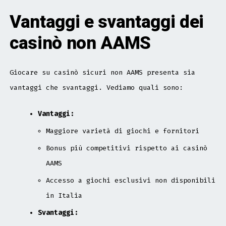
Vantaggi e svantaggi dei
casinò non AAMS
Giocare su casinò sicuri non AAMS presenta sia
vantaggi che svantaggi. Vediamo quali sono:
Vantaggi:
Maggiore varietà di giochi e fornitori
Bonus più competitivi rispetto ai casinò
AAMS
Accesso a giochi esclusivi non disponibili
in Italia
Svantaggi: