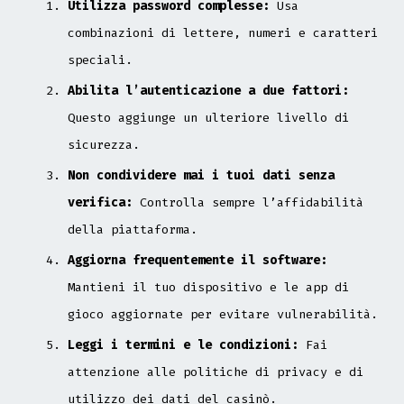
Utilizza password complesse:
Usa
combinazioni di lettere, numeri e caratteri
speciali.
Abilita l’autenticazione a due fattori:
Questo aggiunge un ulteriore livello di
sicurezza.
Non condividere mai i tuoi dati senza
verifica:
Controlla sempre l’affidabilità
della piattaforma.
Aggiorna frequentemente il software:
Mantieni il tuo dispositivo e le app di
gioco aggiornate per evitare vulnerabilità.
Leggi i termini e le condizioni:
Fai
attenzione alle politiche di privacy e di
utilizzo dei dati del casinò.