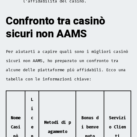
l’affidabilità del casinò.
Confronto tra casinò
sicuri non AAMS
Per aiutarti a capire quali sono i migliori casinò
sicuri non AAMS, ho preparato un confronto tra
alcune delle piattaforme più affidabili. Ecco una
tabella con le informazioni chiave:
L
i
Nome
c
Bonus d
Servizi
Metodi di p
Casi
e
i benve
o Clien
agamento
nò
n
nuto
ti