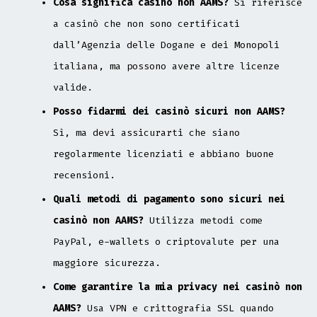
Cosa significa casinò non AAMS?
Si riferisce
a casinò che non sono certificati
dall’Agenzia delle Dogane e dei Monopoli
italiana, ma possono avere altre licenze
valide.
Posso fidarmi dei casinò sicuri non AAMS?
Sì, ma devi assicurarti che siano
regolarmente licenziati e abbiano buone
recensioni.
Quali metodi di pagamento sono sicuri nei
casinò non AAMS?
Utilizza metodi come
PayPal, e-wallets o criptovalute per una
maggiore sicurezza.
Come garantire la mia privacy nei casinò non
AAMS?
Usa VPN e crittografia SSL quando