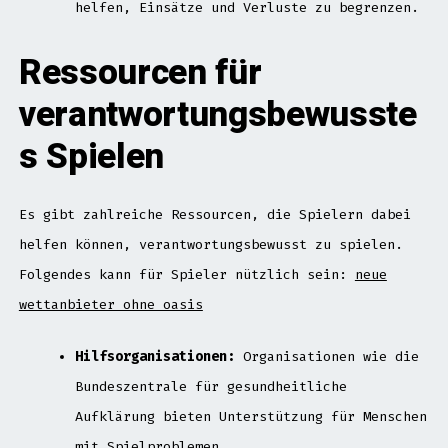
helfen, Einsätze und Verluste zu begrenzen.
Ressourcen für
verantwortungsbewusste
s Spielen
Es gibt zahlreiche Ressourcen, die Spielern dabei
helfen können, verantwortungsbewusst zu spielen.
Folgendes kann für Spieler nützlich sein:
neue
wettanbieter ohne oasis
Hilfsorganisationen:
Organisationen wie die
Bundeszentrale für gesundheitliche
Aufklärung bieten Unterstützung für Menschen
mit Spielproblemen.