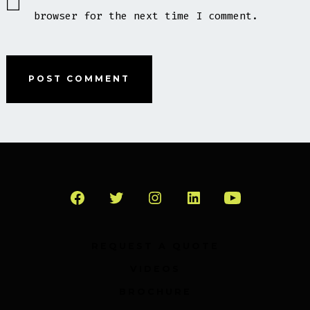
browser for the next time I comment.
Open
Open
Open
Open
Open
Facebook
Twitter
Instagram
LinkedIn
YouTube
REQUEST A QUOTE
in
in
in
in
in
VIDEOS
a
a
a
a
a
new
new
new
new
new
BROCHURE