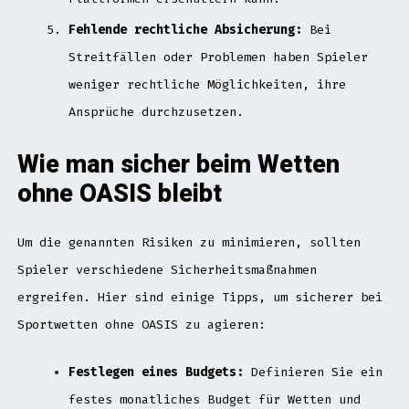
Fehlende rechtliche Absicherung:
Bei
Streitfällen oder Problemen haben Spieler
weniger rechtliche Möglichkeiten, ihre
Ansprüche durchzusetzen.
Wie man sicher beim Wetten
ohne OASIS bleibt
Um die genannten Risiken zu minimieren, sollten
Spieler verschiedene Sicherheitsmaßnahmen
ergreifen. Hier sind einige Tipps, um sicherer bei
Sportwetten ohne OASIS zu agieren:
Festlegen eines Budgets:
Definieren Sie ein
festes monatliches Budget für Wetten und