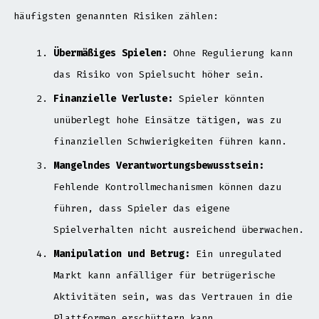
häufigsten genannten Risiken zählen:
Übermäßiges Spielen:
Ohne Regulierung kann
das Risiko von Spielsucht höher sein.
Finanzielle Verluste:
Spieler könnten
unüberlegt hohe Einsätze tätigen, was zu
finanziellen Schwierigkeiten führen kann.
Mangelndes Verantwortungsbewusstsein:
Fehlende Kontrollmechanismen können dazu
führen, dass Spieler das eigene
Spielverhalten nicht ausreichend überwachen.
Manipulation und Betrug:
Ein unregulated
Markt kann anfälliger für betrügerische
Aktivitäten sein, was das Vertrauen in die
Plattformen erschüttern kann.