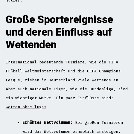
Nutzer.
Große Sportereignisse
und deren Einfluss auf
Wettenden
International bedeutende Turniere, wie die FIFA
Fußball-Weltmeisterschaft und die UEFA Champions
League, ziehen in Deutschland viele Wettende an.
Aber auch nationale Ligen, wie die Bundesliga, sind
ein wichtiger Markt. Ein paar Einflüsse sind:
wetten ohne lugas
Erhöhtes Wettvolumen:
Bei großen Turnieren
wird das Wettvolumen erheblich ansteigen,