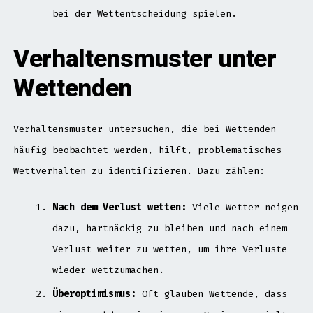
bei der Wettentscheidung spielen.
Verhaltensmuster unter
Wettenden
Verhaltensmuster untersuchen, die bei Wettenden
häufig beobachtet werden, hilft, problematisches
Wettverhalten zu identifizieren. Dazu zählen:
Nach dem Verlust wetten:
Viele Wetter neigen
dazu, hartnäckig zu bleiben und nach einem
Verlust weiter zu wetten, um ihre Verluste
wieder wettzumachen.
Überoptimismus:
Oft glauben Wettende, dass