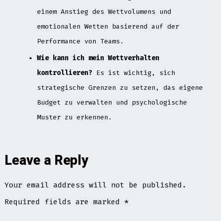
einem Anstieg des Wettvolumens und
emotionalen Wetten basierend auf der
Performance von Teams.
Wie kann ich mein Wettverhalten
kontrollieren?
Es ist wichtig, sich
strategische Grenzen zu setzen, das eigene
Budget zu verwalten und psychologische
Muster zu erkennen.
Leave a Reply
Your email address will not be published.
Required fields are marked
*