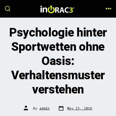
Skip
to
ME
SEARCH
TOGGLE
content
Psychologie hinter
Sportwetten ohne
Oasis:
Verhaltensmuster
verstehen
Post
Post
By
admin
May 23, 2026
date
author