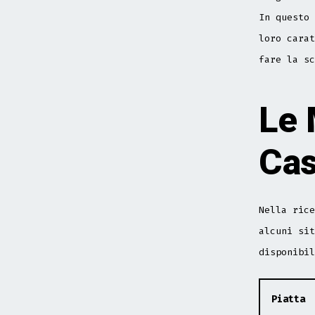
In questo 
loro carat
fare la sc
Le 
Ca
Nella rice
alcuni sit
disponibil
Piatta