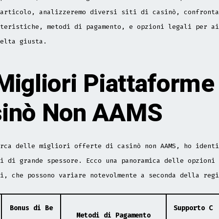
articolo, analizzeremo diversi siti di casinò, confronta
teristiche, metodi di pagamento, e opzioni legali per ai
elta giusta.
Migliori Piattaforme
sinò Non AAMS
rca delle migliori offerte di casinò non AAMS, ho identi
i di grande spessore. Ecco una panoramica delle opzioni
i, che possono variare notevolmente a seconda della regi
Bonus di Be
Supporto C
Metodi di Pagamento