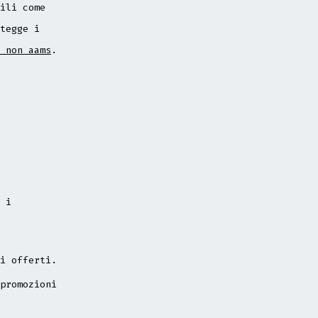
ili come
tegge i
 non aams
.
 i
i offerti.
promozioni