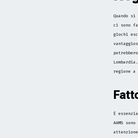
Quando si 
ci sono fa
giochi esc
vantaggios
potrebbero
Lombardia.
regione a 
Fatt
È essenzia
AAMS sono 
attenzione