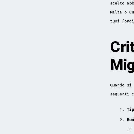
scelto abb
Malta o Cu
tuoi fond
Cri
Mig
Quando si 
seguenti c
Tip
Bon
in 