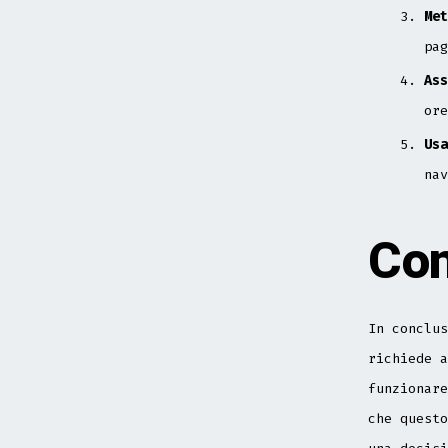
Met
pag
Ass
ore
Usa
nav
Con
In conclus
richiede a
funzionare
che questo