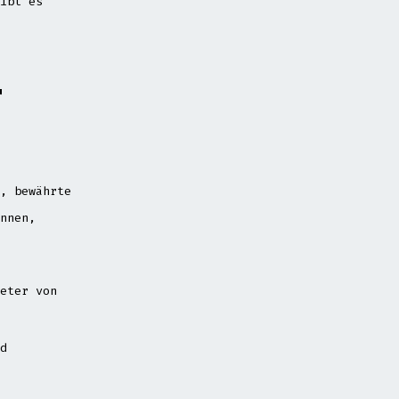
ibt es
r
, bewährte
nnen,
eter von
d