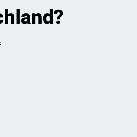
chland?
d