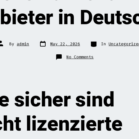
bieter in Deuts
Post
Categories
Post
By
admin
May 22, 2026
In
Uncategorize
date
author
on
No Comments
Wie
sicher
sind
nicht
lizenzierte
Wettanbieter
in
Deutschland?
e sicher sind
cht lizenzierte