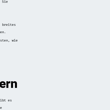
 Sie
 breites
en.
sten, wie
tern
ibt es
e