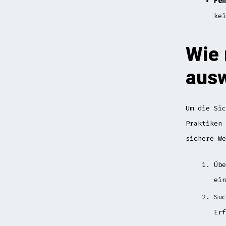
Feh
kei
Wie 
ausw
Um die Sic
Praktiken 
sichere We
Übe
ein
Suc
Erf