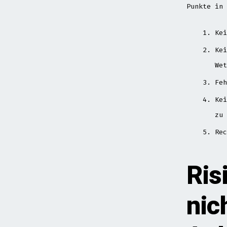
Punkte in 
Kei
Kei
Wet
Feh
Kei
zu 
Rec
Ris
nic