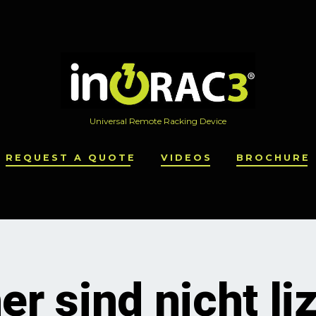
Universal Remote Racking Device
REQUEST A QUOTE
VIDEOS
BROCHURE
er sind nicht li