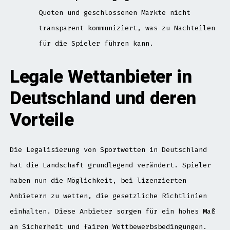
Quoten und geschlossenen Märkte nicht
transparent kommuniziert, was zu Nachteilen
für die Spieler führen kann.
Legale Wettanbieter in
Deutschland und deren
Vorteile
Die Legalisierung von Sportwetten in Deutschland
hat die Landschaft grundlegend verändert. Spieler
haben nun die Möglichkeit, bei lizenzierten
Anbietern zu wetten, die gesetzliche Richtlinien
einhalten. Diese Anbieter sorgen für ein hohes Maß
an Sicherheit und fairen Wettbewerbsbedingungen.