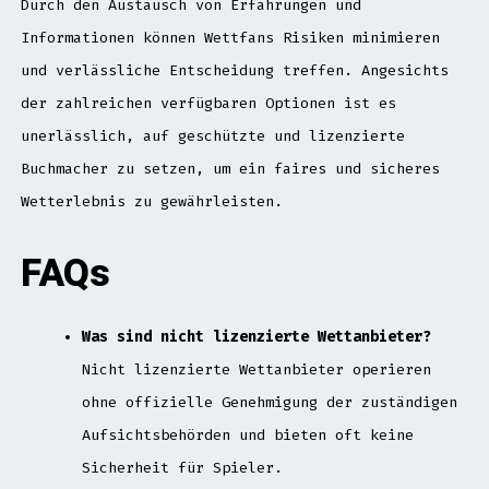
Durch den Austausch von Erfahrungen und
Informationen können Wettfans Risiken minimieren
und verlässliche Entscheidung treffen. Angesichts
der zahlreichen verfügbaren Optionen ist es
unerlässlich, auf geschützte und lizenzierte
Buchmacher zu setzen, um ein faires und sicheres
Wetterlebnis zu gewährleisten.
FAQs
Was sind nicht lizenzierte Wettanbieter?
Nicht lizenzierte Wettanbieter operieren
ohne offizielle Genehmigung der zuständigen
Aufsichtsbehörden und bieten oft keine
Sicherheit für Spieler.