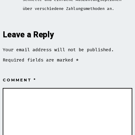
über verschiedene Zahlungsmethoden an.
Leave a Reply
Your email address will not be published.
Required fields are marked
*
COMMENT
*