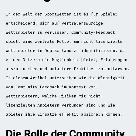
In der Welt der Sportwetten ist es für Spieler
entscheidend, sich auf vertrauenswürdige
Wettanbieter zu verlassen. Community-Feedback
spielt eine zentrale Rolle, um nicht lizenzierte
Wettanbieter in Deutschland zu identifizieren, da
es den Nutzern die Möglichkeit bietet, Erfahrungen
auszutauschen und unlautere Praktiken zu entlarven.
In diesem Artikel untersuchen wir die Wichtigkeit
von Community-Feedback im Kontext von
Wettanbietern, welche Risiken mit nicht
lizenzierten Anbietern verbunden sind und wie
Spieler ihre Einsätze effektiv absichern können.
Die Rolle der Community