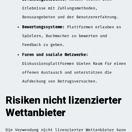
Erlebnisse mit Zahlungsmethoden,
Bonusangeboten und der Benutzererfahrung.
Bewertungssysteme:
Plattformen erlauben es
Spielern, Buchmacher zu bewerten und
Feedback zu geben.
Foren und soziale Netzwerke:
Diskussionsplattformen bieten Raum für einen
offenen Austausch und unterstützen die
Aufdeckung von Betrugsversuchen.
Risiken nicht lizenzierter
Wettanbieter
Die Verwendung nicht lizenzierter Wettanbieter kann