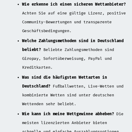
Wie erkenne ich einen sicheren Wettanbieter?
Achten Sie auf eine gültige Lizenz, positive
Community-Bewertungen und transparente
Geschäftsbedingungen.
Welche Zahlungsmethoden sind in Deutschland
beliebt?
Beliebte Zahlungsmethoden sind
Giropay, Sofortüberweisung, PayPal und
Kreditkarten.
Was sind die häufigsten Wettarten in
Deutschland?
Fußballwetten, Live-Wetten und
kombinierte Wetten sind unter deutschen
Wettenden sehr beliebt.
Wie kann ich meine Wettgewinne abheben?
Die
meisten lizenzierten Anbieter bieten
schnelle und einfache Auszahlungsoptionen