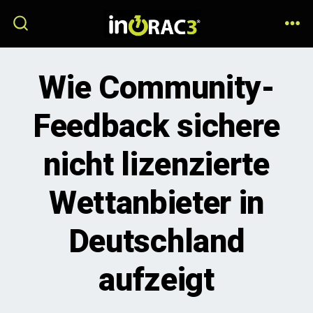
Skip
to
ME
SEARCH
TOGGLE
content
Wie Community-
Feedback sichere
nicht lizenzierte
Wettanbieter in
Deutschland
aufzeigt