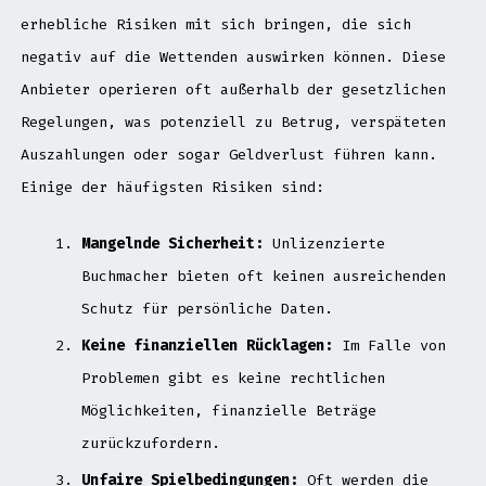
erhebliche Risiken mit sich bringen, die sich
negativ auf die Wettenden auswirken können. Diese
Anbieter operieren oft außerhalb der gesetzlichen
Regelungen, was potenziell zu Betrug, verspäteten
Auszahlungen oder sogar Geldverlust führen kann.
Einige der häufigsten Risiken sind:
Mangelnde Sicherheit:
Unlizenzierte
Buchmacher bieten oft keinen ausreichenden
Schutz für persönliche Daten.
Keine finanziellen Rücklagen:
Im Falle von
Problemen gibt es keine rechtlichen
Möglichkeiten, finanzielle Beträge
zurückzufordern.
Unfaire Spielbedingungen:
Oft werden die