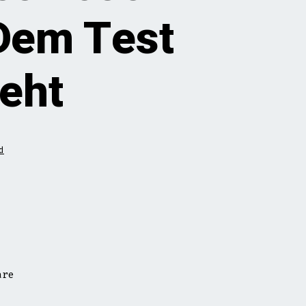
Dem Test
eht
d
are