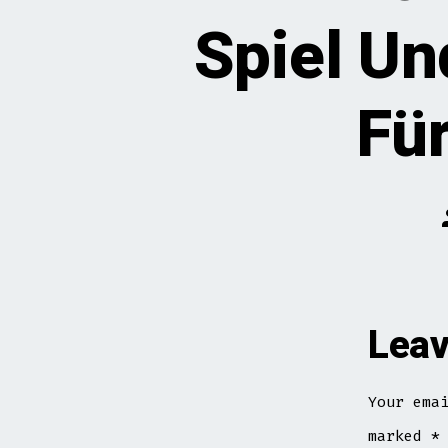
Spiel U
Fü
Leav
Your ema
marked
*