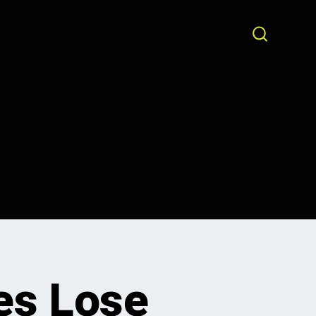
SEARCH
TOGGLE
hes Lose