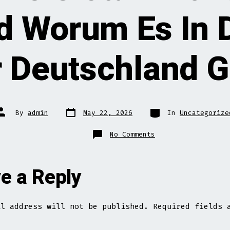
nd Worum Es In 
r Deutschland G
Post
Categories
Post
By
admin
May 22, 2026
In
Uncategorize
date
author
on
No Comments
Plinko
Als
Slotähnliches
Lose
Spiel
e a Reply
Und
Worum
Es
In
Dem
Test
il address will not be published.
Required fields 
Für
Deutschland
Geht