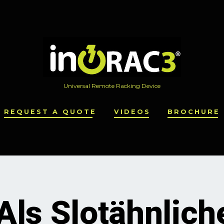
Universal Remote Racking Device
REQUEST A QUOTE
VIDEOS
BROCHURE
Als Slotähnlic