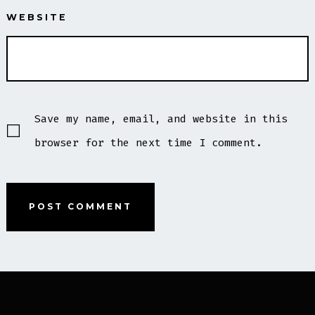
WEBSITE
Save my name, email, and website in this
browser for the next time I comment.