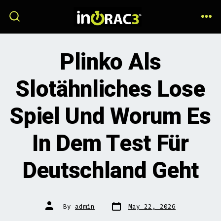
Skip
to
ME
SEARCH
TOGGLE
content
Plinko Als
Slotähnliches Lose
Spiel Und Worum Es
In Dem Test Für
Deutschland Geht
Post
Post
By
admin
May 22, 2026
date
author