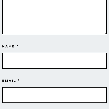
NAME
*
EMAIL
*