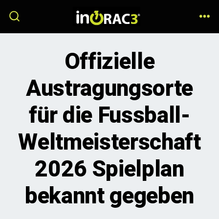
Skip
to
ME
SEARCH
TOGGLE
content
Offizielle
Austragungsorte
für die Fussball-
Weltmeisterschaft
2026 Spielplan
bekannt gegeben