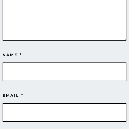
NAME
*
EMAIL
*