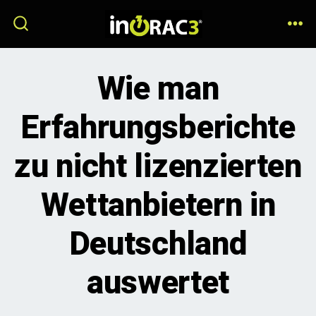
Skip
to
ME
SEARCH
TOGGLE
content
Wie man
Erfahrungsberichte
zu nicht lizenzierten
Wettanbietern in
Deutschland
auswertet