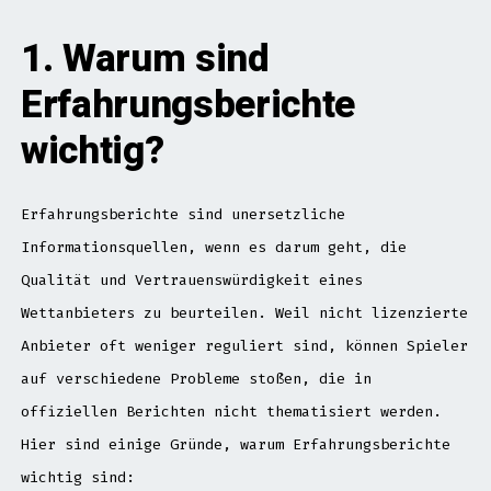
1. Warum sind
Erfahrungsberichte
wichtig?
Erfahrungsberichte sind unersetzliche
Informationsquellen, wenn es darum geht, die
Qualität und Vertrauenswürdigkeit eines
Wettanbieters zu beurteilen. Weil nicht lizenzierte
Anbieter oft weniger reguliert sind, können Spieler
auf verschiedene Probleme stoßen, die in
offiziellen Berichten nicht thematisiert werden.
Hier sind einige Gründe, warum Erfahrungsberichte
wichtig sind: