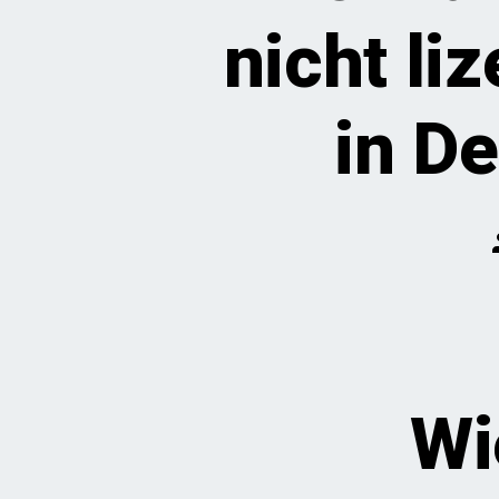
nicht li
in D
Wi