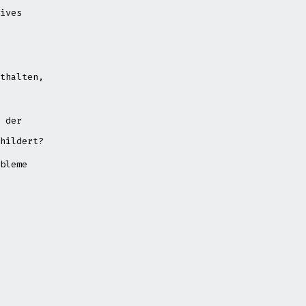
ives
thalten,
 der
hildert?
bleme