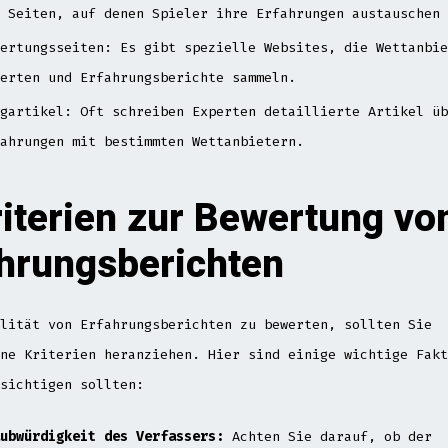
 Seiten, auf denen Spieler ihre Erfahrungen austauschen 
ertungsseiten: Es gibt spezielle Websites, die Wettanbie
erten und Erfahrungsberichte sammeln.
gartikel: Oft schreiben Experten detaillierte Artikel üb
ahrungen mit bestimmten Wettanbietern.
riterien zur Bewertung vo
hrungsberichten
lität von Erfahrungsberichten zu bewerten, sollten Sie
ne Kriterien heranziehen. Hier sind einige wichtige Fakt
sichtigen sollten:
ubwürdigkeit des Verfassers:
Achten Sie darauf, ob der