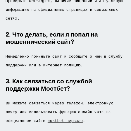
Проверьте URL-адрес, наличие лицензий и актуальную
информацию на официальных страницах в социальных
сетях.
2. Что делать, если я попал на
мошеннический сайт?
Немедленно покиньте сайт и сообщите о нем в службу
поддержки или в интернет-полицию.
3. Как связаться со службой
поддержки Мостбет?
Вы можете связаться через телефон, электронную
почту или использовать функцию онлайн-чата на
официальном сайте
mostbet зеркало
.