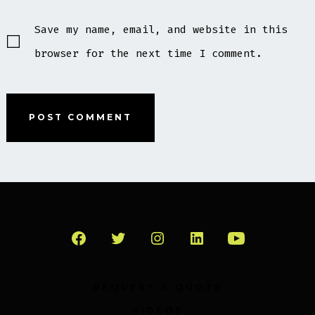
Save my name, email, and website in this
browser for the next time I comment.
Open
Open
Open
Open
Open
Facebook
Twitter
Instagram
LinkedIn
YouTube
REQUEST A QUOTE
in
in
in
in
in
VIDEOS
a
a
a
a
a