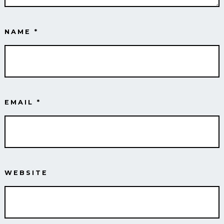
NAME
*
EMAIL
*
WEBSITE