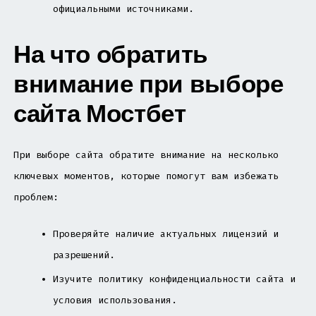
официальными источниками.
На что обратить
внимание при выборе
сайта Мостбет
При выборе сайта обратите внимание на несколько
ключевых моментов, которые помогут вам избежать
проблем:
Проверяйте наличие актуальных лицензий и
разрешений.
Изучите политику конфиденциальности сайта и
условия использования.