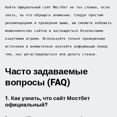
Найти официальный сайт Мостбет не так сложно, если
знать, на что обращать внимание. Следуя простым
рекомендациям и проверкам выше, вы сможете избежать
мошеннических сайтов и наслаждаться безопасными
азартными играми. Используйте только проверенные
источники и внимательно изучайте информацию перед
тем, как регистрироваться или делать ставки.
Часто задаваемые
вопросы (FAQ)
1. Как узнать, что сайт Мостбет
официальный?