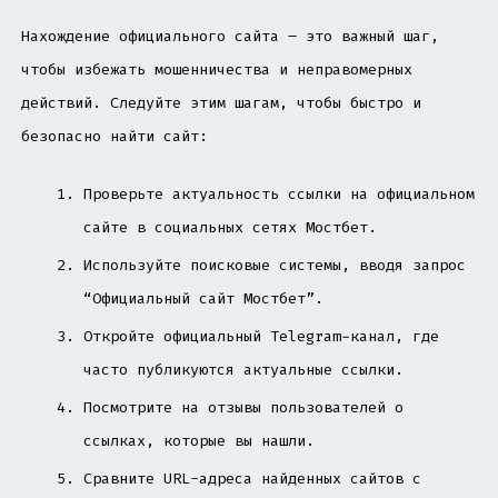
Нахождение официального сайта – это важный шаг,
чтобы избежать мошенничества и неправомерных
действий. Следуйте этим шагам, чтобы быстро и
безопасно найти сайт:
Проверьте актуальность ссылки на официальном
сайте в социальных сетях Мостбет.
Используйте поисковые системы, вводя запрос
“Официальный сайт Мостбет”.
Откройте официальный Telegram-канал, где
часто публикуются актуальные ссылки.
Посмотрите на отзывы пользователей о
ссылках, которые вы нашли.
Сравните URL-адреса найденных сайтов с