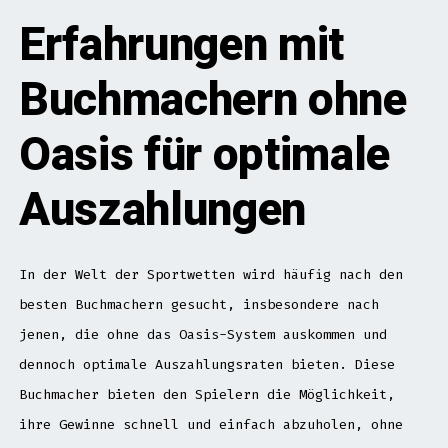
ohne
Oasis
Erfahrungen mit
für
optima
Auszah
Buchmachern ohne
Oasis für optimale
Auszahlungen
In der Welt der Sportwetten wird häufig nach den
besten Buchmachern gesucht, insbesondere nach
jenen, die ohne das Oasis-System auskommen und
dennoch optimale Auszahlungsraten bieten. Diese
Buchmacher bieten den Spielern die Möglichkeit,
ihre Gewinne schnell und einfach abzuholen, ohne