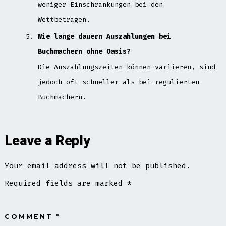
weniger Einschränkungen bei den
Wettbeträgen.
Wie lange dauern Auszahlungen bei
Buchmachern ohne Oasis?
Die Auszahlungszeiten können variieren, sind
jedoch oft schneller als bei regulierten
Buchmachern.
Leave a Reply
Your email address will not be published.
Required fields are marked
*
COMMENT
*