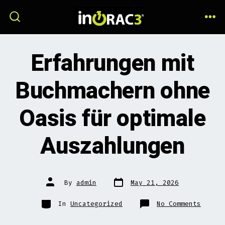
Skip
to
ME
SEARCH
TOGGLE
content
Erfahrungen mit
Buchmachern ohne
Oasis für optimale
Auszahlungen
Post
Post
By
admin
May 21, 2026
date
author
Categories
on
In
Uncategorized
No Comments
Erfahr
mit
Buchma